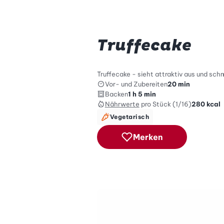
Truffecake
Truffecake - sieht attraktiv aus und sc
Vor- und Zubereiten
20 min
Backen
1 h 5 min
Nährwerte
pro Stück (1/16)
280
kcal
Vegetarisch
Merken