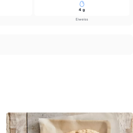
4 g
Eiweiss