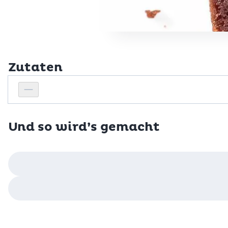
Zutaten
Personenanzahl
Personenanzahl verringern
Und so wird’s gemacht