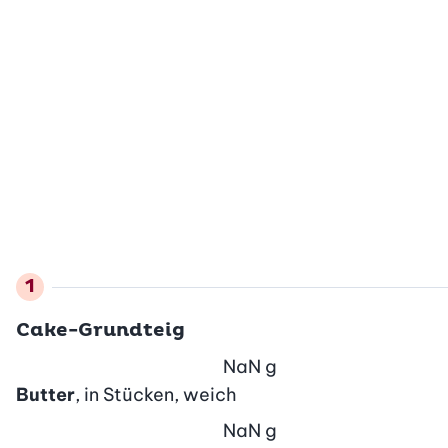
Cake-Grundteig
NaN
g
Butter
, in Stücken, weich
NaN
g