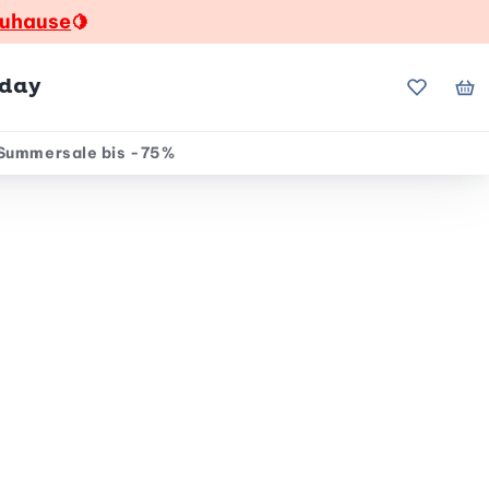
zuhause
🍋
hday
Meine Fa
Me
Summersale bis -75%