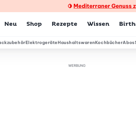
Mediterraner Genuss 
🍋
Hauptmenü
Neu
Shop
Rezepte
Wissen
Birt
ackzubehör
Elektrogeräte
Haushaltswaren
Kochbücher
Abos
ärmenü
WERBUNG