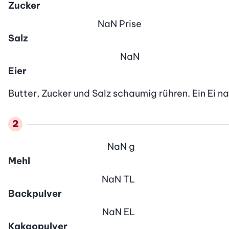
Zucker
NaN
Prise
Salz
NaN
Eier
Butter, Zucker und Salz schaumig rühren. Ein Ei n
NaN
g
Mehl
NaN
TL
Backpulver
NaN
EL
Kakaopulver