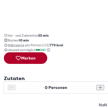
Vor- und Zubereiten
30 min
Backen
10 min
Nährwerte
pro Portion (1/2)
779
kcal
Umweltverträglich
Green Betty Skala Info
Umweltverträglichkeitsskala: 2 von 5
Merken
Zutaten
Personenanzahl
Personenanzahl verringern
Pers
NaN