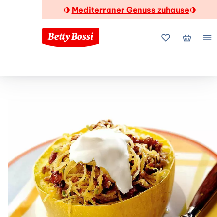
Mediterraner Genuss zuhause
🍋
🍋
Meine Favorite
Mein Wa
Me