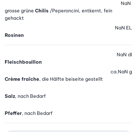
NaN
grosse grüne
Chilis
/Peperoncini, entkernt, fein
gehackt
NaN
EL
Rosinen
NaN
dl
Fleischbouillon
ca.
NaN
g
Crème fraîche
, die Hälfte beiseite gestellt
Salz
, nach Bedarf
Pfeffer
, nach Bedarf