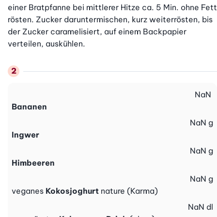
einer Bratpfanne bei mittlerer Hitze ca. 5 Min. ohne Fett 
rösten. Zucker daruntermischen, kurz weiterrösten, bis 
der Zucker caramelisiert, auf einem Backpapier 
verteilen, auskühlen.
NaN
Bananen
NaN
g
Ingwer
NaN
g
Himbeeren
NaN
g
veganes
Kokosjoghurt
nature (Karma)
NaN
dl