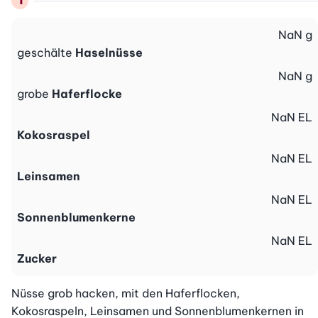
NaN
g
geschälte
Haselnüsse
NaN
g
grobe
Haferflocke
NaN
EL
Kokosraspel
NaN
EL
Leinsamen
NaN
EL
Sonnenblumenkerne
NaN
EL
Zucker
Nüsse grob hacken, mit den Haferflocken, 
Kokosraspeln, Leinsamen und Sonnenblumenkernen in 