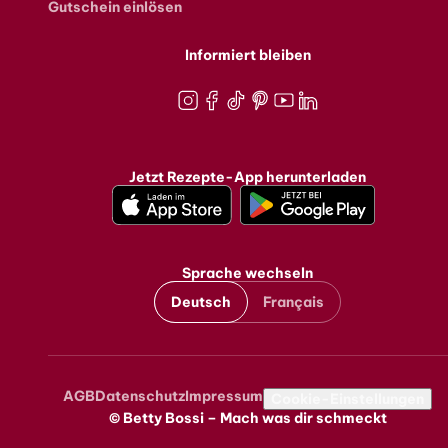
Gutschein einlösen
Informiert bleiben
Instagram
Facebook
TikTok
Pinterest
Youtube
LinkedIn
Jetzt Rezepte-App herunterladen
Sprache wechseln
Deutsch
Français
AGB
Datenschutz
Impressum
Metanavigation
Cookie-Einstellungen
© Betty Bossi – Mach was dir schmeckt