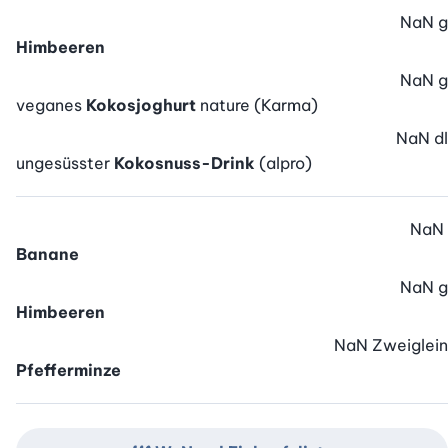
NaN
g
Himbeeren
NaN
g
veganes
Kokosjoghurt
nature (Karma)
NaN
dl
ungesüsster
Kokosnuss-Drink
(alpro)
NaN
Banane
NaN
g
Himbeeren
NaN
Zweiglein
Pfefferminze