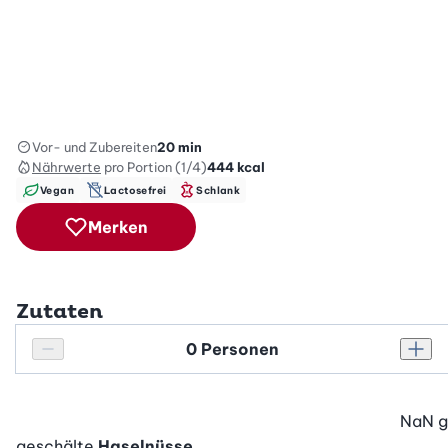
Vor- und Zubereiten
20 min
Nährwerte
pro Portion (1/4)
444
kcal
Vegan
Lactosefrei
Schlank
Merken
Zutaten
Personenanzahl
Personenanzahl verringern
Pers
NaN
g
geschälte
Haselnüsse