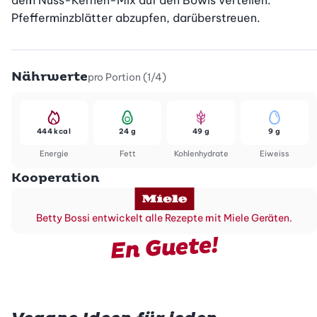
dem Nuss-Kernen-Mix auf den Bowls verteilen. 
Pfefferminzblätter abzupfen, darüberstreuen.
Nährwerte
pro Portion (1/4)
444 kcal
24 g
49 g
9 g
Energie
Fett
Kohlenhydrate
Eiweiss
Kooperation
Betty Bossi entwickelt alle Rezepte mit Miele Geräten.
En Guete!