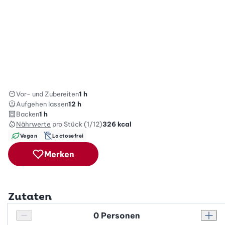
Vor- und Zubereiten
1 h
Aufgehen lassen
12 h
Backen
1 h
Nährwerte
pro Stück (1/12)
326
kcal
Vegan
Lactosefrei
Merken
Zutaten
Personenanzahl
Personenanzahl verringern
Pers