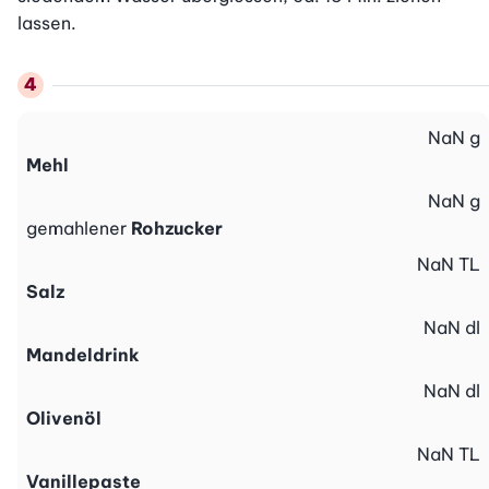
lassen.
NaN
g
Mehl
NaN
g
gemahlener
Rohzucker
NaN
TL
Salz
NaN
dl
Mandeldrink
NaN
dl
Olivenöl
NaN
TL
Vanillepaste