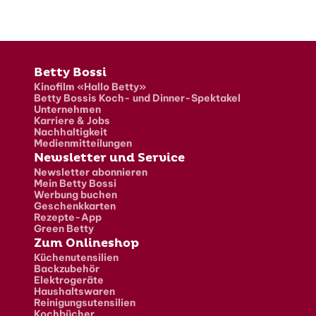
Fusszeile
Betty Bossi
Kinofilm «Hallo Betty»
Betty Bossis Koch- und Dinner-Spektakel
Unternehmen
Karriere & Jobs
Nachhaltigkeit
Medienmitteilungen
Newsletter und Service
Newsletter abonnieren
Mein Betty Bossi
Werbung buchen
Geschenkkarten
Rezepte-App
Green Betty
Zum Onlineshop
Küchenutensilien
Backzubehör
Elektrogeräte
Haushaltswaren
Reinigungsutensilien
Kochbücher