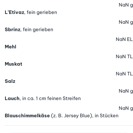
NaN
g
L’Etivaz
, fein gerieben
NaN
g
Sbrinz
, fein gerieben
NaN
EL
Mehl
NaN
TL
Muskat
NaN
TL
Salz
NaN
g
Lauch
, in ca. 1 cm feinen Streifen
NaN
g
Blauschimmelkäse
(z. B. Jersey Blue), in Stücken