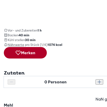
Vor- und Zubereiten
1 h
Backen
40 min
Kühl stellen
30 min
Nährwerte
pro Stück (1/4)
1074
kcal
Merken
Zutaten
Personenanzahl
Personenanzahl verringern
Pers
NaN
g
Mehl