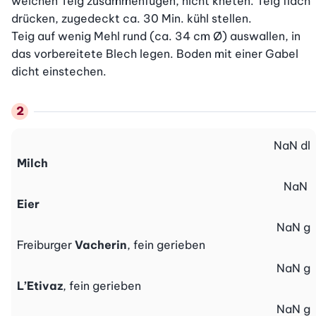
weichen Teig zusammenfügen, nicht kneten. Teig flach 
drücken, zugedeckt ca. 30 Min. kühl stellen.

Teig auf wenig Mehl rund (ca. 34 cm Ø) auswallen, in 
das vorbereitete Blech legen. Boden mit einer Gabel 
dicht einstechen.
NaN
dl
Milch
NaN
Eier
NaN
g
Freiburger
Vacherin
, fein gerieben
NaN
g
L’Etivaz
, fein gerieben
NaN
g