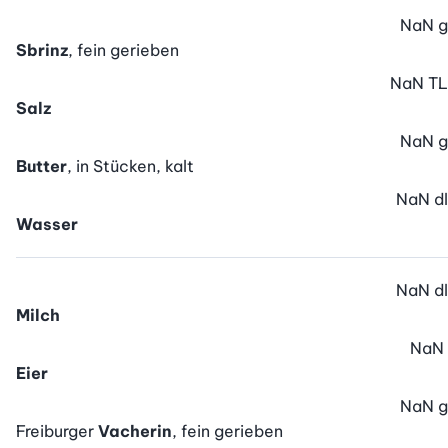
NaN
g
Sbrinz
, fein gerieben
NaN
TL
Salz
NaN
g
Butter
, in Stücken, kalt
NaN
dl
Wasser
NaN
dl
Milch
NaN
Eier
NaN
g
Freiburger
Vacherin
, fein gerieben