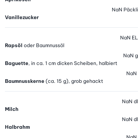
NaN
Päckli
Vanillezucker
NaN
EL
Rapsöl
oder Baumnussöl
NaN
g
Baguette
, in ca. 1 cm dicken Scheiben, halbiert
NaN
Baumnusskerne
(ca. 15 g), grob gehackt
NaN
dl
Milch
NaN
dl
Halbrahm
NaN