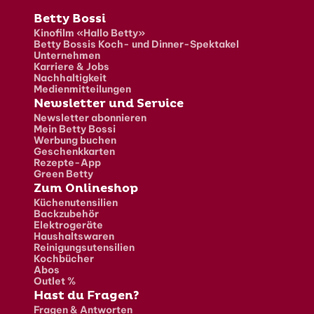
Fusszeile
Betty Bossi
Kinofilm «Hallo Betty»
Betty Bossis Koch- und Dinner-Spektakel
Unternehmen
Karriere & Jobs
Nachhaltigkeit
Medienmitteilungen
Newsletter und Service
Newsletter abonnieren
Mein Betty Bossi
Werbung buchen
Geschenkkarten
Rezepte-App
Green Betty
Zum Onlineshop
Küchenutensilien
Backzubehör
Elektrogeräte
Haushaltswaren
Reinigungsutensilien
Kochbücher
Abos
Outlet %
Hast du Fragen?
Fragen & Antworten