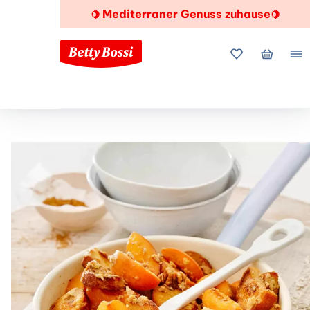
Mediterraner Genuss zuhause
🍋
🍋
Meine Favorite
Mein Wa
Me