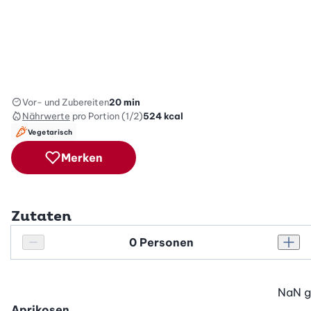
Vor- und Zubereiten
20 min
Nährwerte
pro Portion (1/2)
524
kcal
Vegetarisch
Merken
Zutaten
Personenanzahl
Personenanzahl verringern
Pers
NaN
g
Aprikosen