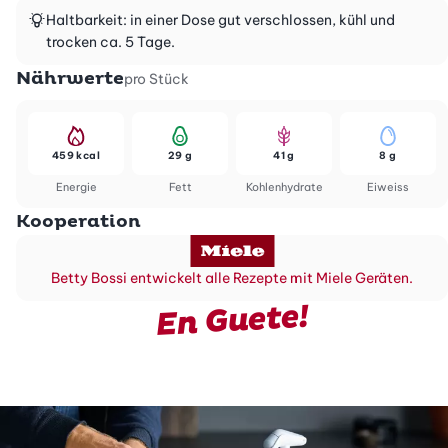
Haltbarkeit: in einer Dose gut verschlossen, kühl und
trocken ca. 5 Tage.
Nährwerte
pro Stück
459 kcal
29 g
41 g
8 g
Energie
Fett
Kohlenhydrate
Eiweiss
Kooperation
Betty Bossi entwickelt alle Rezepte mit Miele Geräten.
En Guete!