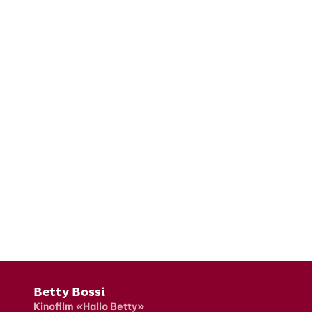
Fusszeile
Betty Bossi
Kinofilm «Hallo Betty»