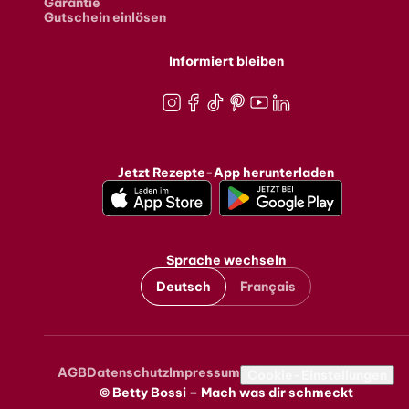
Garantie
Gutschein einlösen
Informiert bleiben
Instagram
Facebook
TikTok
Pinterest
Youtube
LinkedIn
Jetzt Rezepte-App herunterladen
Sprache wechseln
Deutsch
Français
AGB
Datenschutz
Impressum
Metanavigation
Cookie-Einstellungen
© Betty Bossi – Mach was dir schmeckt