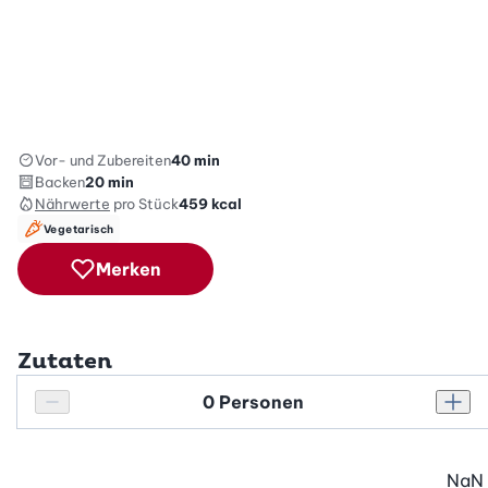
Vor- und Zubereiten
40 min
Backen
20 min
Nährwerte
pro Stück
459
kcal
Vegetarisch
Merken
Zutaten
Personenanzahl
Personenanzahl verringern
Pers
NaN