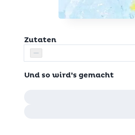
Zutaten
Personenanzahl
Personenanzahl verringern
Und so wird’s gemacht