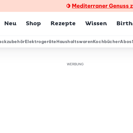
Mediterraner Genuss 
🍋
Hauptmenü
Neu
Shop
Rezepte
Wissen
Birt
ackzubehör
Elektrogeräte
Haushaltswaren
Kochbücher
Abos
ärmenü
WERBUNG