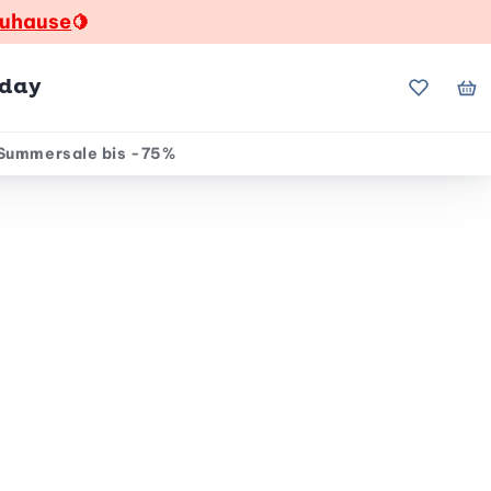
zuhause
🍋
hday
Meine Fa
Me
Summersale bis -75%