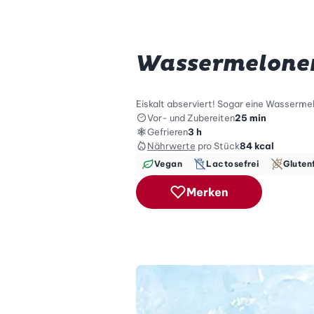
Wassermelone
Eiskalt abserviert! Sogar eine Wassermel
Vor- und Zubereiten
25 min
Gefrieren
3 h
Nährwerte
pro Stück
84
kcal
Vegan
Lactosefrei
Gluten
Merken