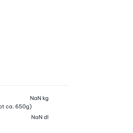
NaN
kg
ibt ca. 650g)
NaN
dl