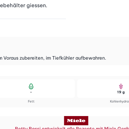
cebehälter giessen.
im Voraus zubereiten, im Tiefkühler aufbewahren.
-
19 g
Fett
Kohlenhydra
Betty Bossi entwickelt alle Rezepte mit Miele Gerä