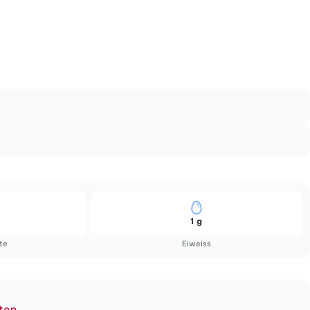
1 g
te
Eiweiss
ten.