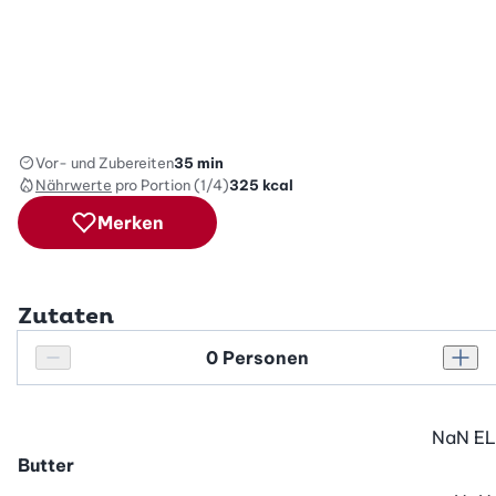
Vor- und Zubereiten
35 min
Nährwerte
pro Portion (1/4)
325
kcal
Merken
Zutaten
Personenanzahl
Personenanzahl verringern
Pers
NaN
EL
Butter