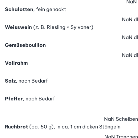
NaN
Schalotten
, fein gehackt
NaN
dl
Weisswein
(z. B. Riesling × Sylvaner)
NaN
dl
Gemüsebouillon
NaN
dl
Vollrahm
Salz
, nach Bedarf
Pfeffer
, nach Bedarf
NaN
Scheiben
Ruchbrot
(ca. 60 g), in ca. 1 cm dicken Stängeln
NaN
Tranchen