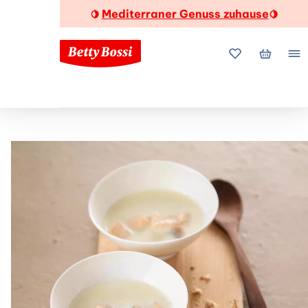
Mediterraner Genuss zuhause
🍋
🍋
Meine Favorite
Mein Wa
Me