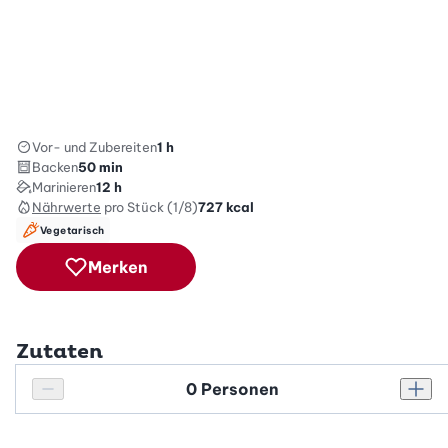
Vor- und Zubereiten
1 h
Backen
50 min
Marinieren
12 h
Nährwerte
pro Stück (1/8)
727
kcal
Vegetarisch
Merken
Zutaten
Personenanzahl
Personenanzahl verringern
Pers