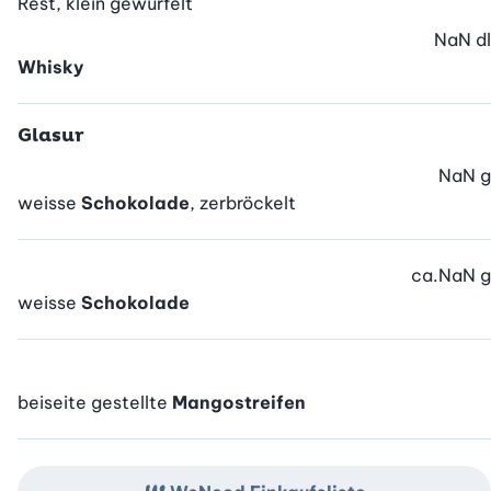
Rest, klein gewürfelt
NaN
dl
Whisky
Glasur
NaN
g
weisse
Schokolade
, zerbröckelt
ca.
NaN
g
weisse
Schokolade
beiseite gestellte
Mangostreifen