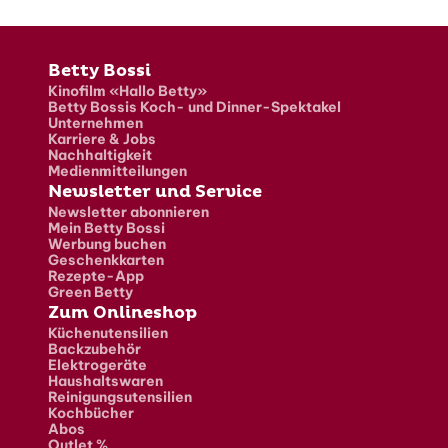
Fusszeile
Betty Bossi
Kinofilm «Hallo Betty»
Betty Bossis Koch- und Dinner-Spektakel
Unternehmen
Karriere & Jobs
Nachhaltigkeit
Medienmitteilungen
Newsletter und Service
Newsletter abonnieren
Mein Betty Bossi
Werbung buchen
Geschenkkarten
Rezepte-App
Green Betty
Zum Onlineshop
Küchenutensilien
Backzubehör
Elektrogeräte
Haushaltswaren
Reinigungsutensilien
Kochbücher
Abos
Outlet %