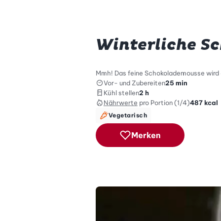
Winterliche S
Mmh! Das feine Schokolademousse wird g
Vor- und Zubereiten
25 min
Kühl stellen
2 h
Nährwerte
pro Portion (1/4)
487
kcal
Vegetarisch
Merken