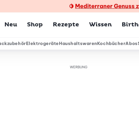
Mediterraner Genuss 
🍋
Hauptmenü
Neu
Shop
Rezepte
Wissen
Birt
ackzubehör
Elektrogeräte
Haushaltswaren
Kochbücher
Abos
ärmenü
WERBUNG