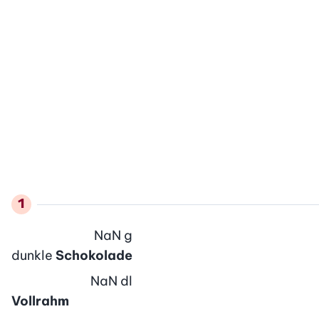
NaN
g
dunkle
Schokolade
NaN
dl
Vollrahm