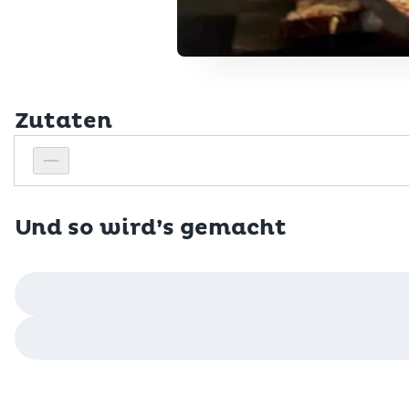
Zutaten
Personenanzahl
Personenanzahl verringern
Und so wird’s gemacht