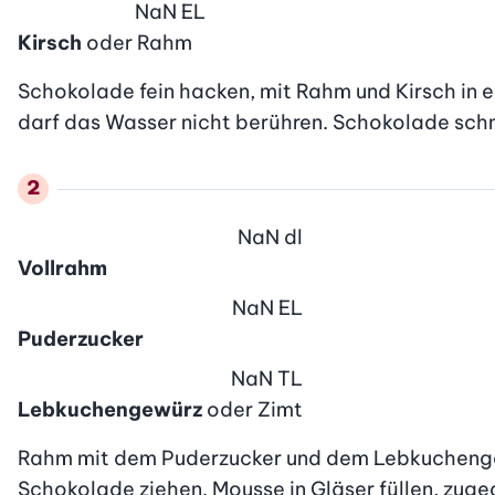
NaN
EL
Kirsch
oder Rahm
Schokolade fein hacken, mit Rahm und Kirsch in 
darf das Wasser nicht berühren. Schokolade schme
NaN
dl
Vollrahm
NaN
EL
Puderzucker
NaN
TL
Lebkuchengewürz
oder Zimt
Rahm mit dem Puderzucker und dem Lebkuchengewü
Schokolade ziehen. Mousse in Gläser füllen, zuged