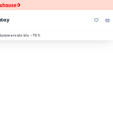
zuhause
🍋
hday
Meine Fa
Me
Summersale bis -75%