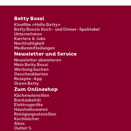
Fusszeile
Betty Bossi
Kinofilm «Hallo Betty»
Betty Bossis Koch- und Dinner-Spektakel
Unternehmen
Karriere & Jobs
Nachhaltigkeit
Medienmitteilungen
Newsletter und Service
Newsletter abonnieren
Mein Betty Bossi
Werbung buchen
Geschenkkarten
Rezepte-App
Green Betty
Zum Onlineshop
Küchenutensilien
Backzubehör
Elektrogeräte
Haushaltswaren
Reinigungsutensilien
Kochbücher
Abos
Outlet %