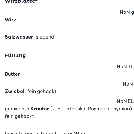
Wirzblätter
NaN
g
Wirz
Salzwasser
, siedend
Füllung
NaN
TL
Butter
NaN
Zwiebel
, fein gehackt
NaN
EL
gemischte
Kräuter
(z. B. Petersilie, Rosmarin,Thymian),
fein gehackt
beiseite gestellter gehackter
Wirz