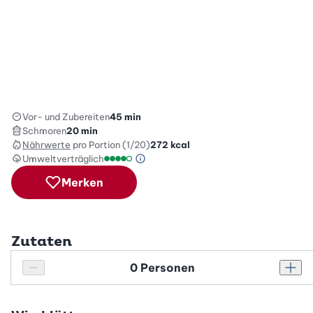
Vor- und Zubereiten
45 min
Schmoren
20 min
Nährwerte
pro Portion (1/20)
272
kcal
Umweltverträglich
Green Betty Skala Info
Umweltverträglichkeitsskala: 4 von 5
Merken
Zutaten
Personenanzahl
Personenanzahl verringern
Pers