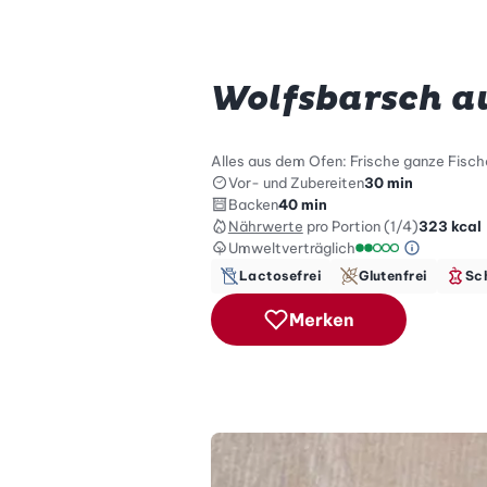
Wolfsbarsch a
Alles aus dem Ofen: Frische ganze Fisch
Vor- und Zubereiten
30 min
Backen
40 min
Nährwerte
pro Portion (1/4)
323
kcal
Umweltverträglich
Green Be
Umweltverträglich
Lactosefrei
Glutenfrei
Sc
Merken