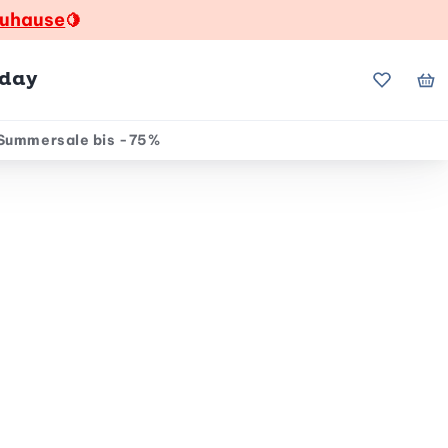
zuhause
🍋
hday
Meine Fa
Me
Summersale bis -75%