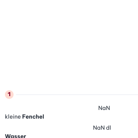
NaN
kleine
Fenchel
NaN
dl
Wasser