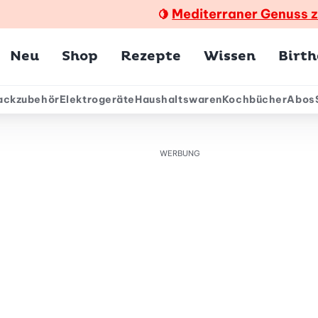
Mediterraner Genuss 
🍋
Hauptmenü
Neu
Shop
Rezepte
Wissen
Birt
ackzubehör
Elektrogeräte
Haushaltswaren
Kochbücher
Abos
ärmenü
WERBUNG