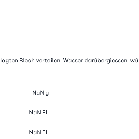
elegten Blech verteilen. Wasser darübergiessen, wü
NaN
g
NaN
EL
NaN
EL