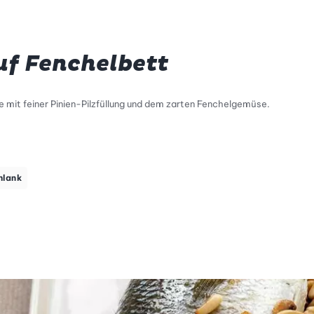
uf Fenchelbett
e mit feiner Pinien-Pilzfüllung und dem zarten Fenchelgemüse.
tty Skala Info
keitsskala: 2 von 5
hlank