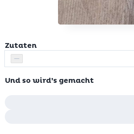
Zutaten
Personenanzahl
Personenanzahl verringern
Und so wird’s gemacht