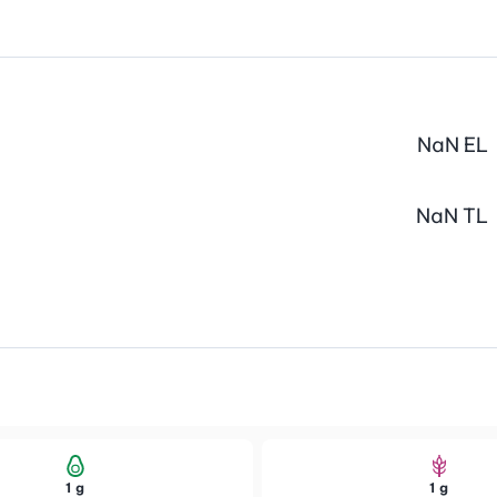
NaN
EL
NaN
TL
1 g
1 g