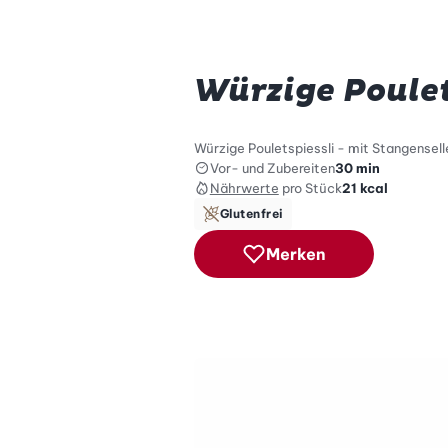
Würzige Poulet
Würzige Pouletspiessli - mit Stangensel
Vor- und Zubereiten
30 min
Nährwerte
pro Stück
21
kcal
Glutenfrei
Merken