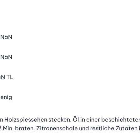
NaN
NaN
aN
TL
enig
 Holzspiesschen stecken. Öl in einer beschichtete
2 Min. braten. Zitronenschale und restliche Zutaten i