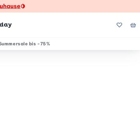
zuhause
🍋
hday
Meine Fa
Me
Summersale bis -75%