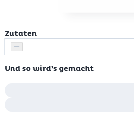
Zutaten
Personenanzahl
Personenanzahl verringern
Und so wird’s gemacht