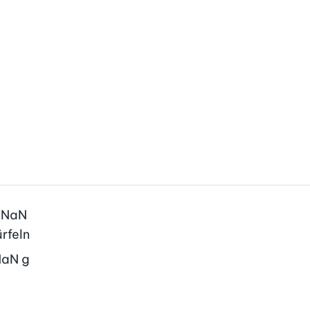
NaN
ürfeln
NaN
g