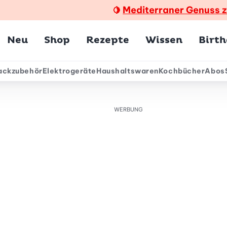
Mediterraner Genuss 
🍋
Hauptmenü
Neu
Shop
Rezepte
Wissen
Birt
ackzubehör
Elektrogeräte
Haushaltswaren
Kochbücher
Abos
ärmenü
WERBUNG