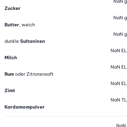
NaN
g
Zucker
NaN
g
Butter
, weich
NaN
g
dunkle
Sultaninen
NaN
EL
Milch
NaN
EL
Rum
oder Zitronensaft
NaN
EL
Zimt
NaN
TL
Kardamompulver
NaN