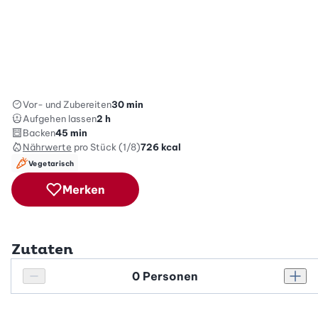
Vor- und Zubereiten
30 min
Aufgehen lassen
2 h
Backen
45 min
Nährwerte
pro Stück (1/8)
726
kcal
Vegetarisch
Merken
Zutaten
Personenanzahl
Personenanzahl verringern
Pers