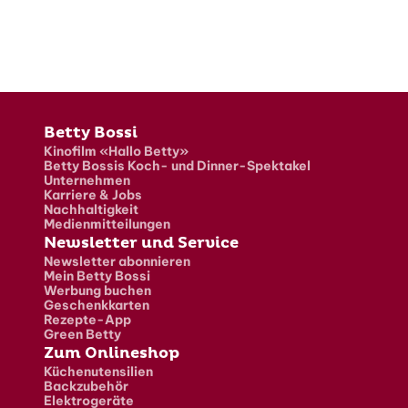
Fusszeile
Betty Bossi
Kinofilm «Hallo Betty»
Betty Bossis Koch- und Dinner-Spektakel
Unternehmen
Karriere & Jobs
Nachhaltigkeit
Medienmitteilungen
Newsletter und Service
Newsletter abonnieren
Mein Betty Bossi
Werbung buchen
Geschenkkarten
Rezepte-App
Green Betty
Zum Onlineshop
Küchenutensilien
Backzubehör
Elektrogeräte