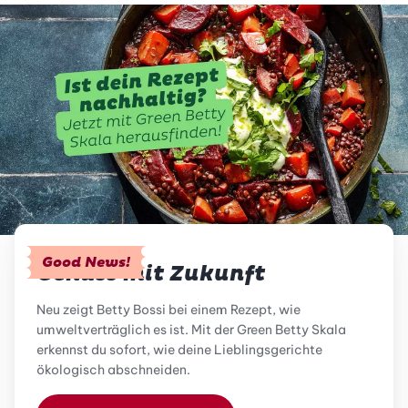
Good News!
Genuss mit Zukunft
Neu zeigt Betty Bossi bei einem Rezept, wie
umweltverträglich es ist. Mit der Green Betty Skala
erkennst du sofort, wie deine Lieblingsgerichte
ökologisch abschneiden.