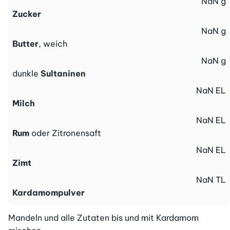
NaN
g
Zucker
NaN
g
Butter
, weich
NaN
g
dunkle
Sultaninen
NaN
EL
Milch
NaN
EL
Rum
oder Zitronensaft
NaN
EL
Zimt
NaN
TL
Kardamompulver
Mandeln und alle Zutaten bis und mit Kardamom 