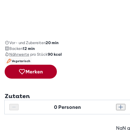
Vor- und Zubereiten
20 min
Backen
12 min
Nährwerte
pro Stück
90
kcal
Vegetarisch
Merken
Zutaten
Personenanzahl
Personenanzahl verringern
Pers
NaN
g