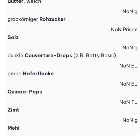
Butter
, weich
NaN
g
grobkörniger
Rohzucker
NaN
Prisen
Salz
NaN
g
dunkle
Couverture-Drops
(z.B. Betty Bossi)
NaN
EL
grobe
Haferflocke
NaN
EL
Quinoa-Pops
NaN
TL
Zimt
NaN
g
Mehl