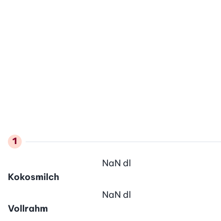
NaN
dl
Kokosmilch
NaN
dl
Vollrahm