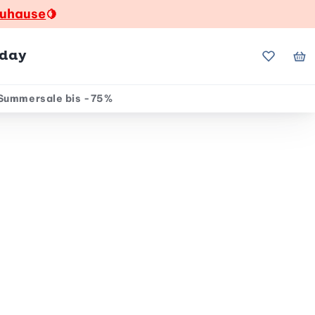
zuhause
🍋
hday
Meine Fa
Me
Summersale bis -75%