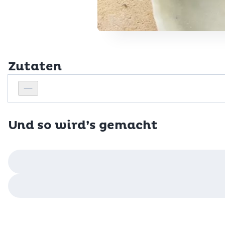
Zutaten
Personenanzahl
Personenanzahl verringern
Und so wird’s gemacht