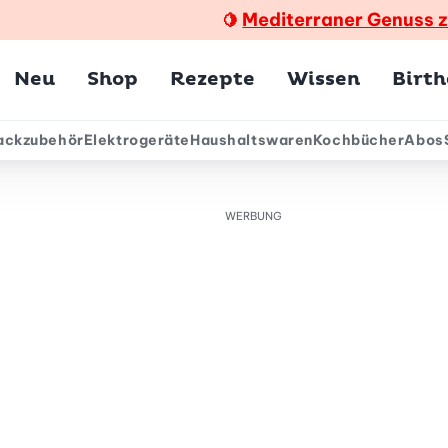
Mediterraner Genuss 
🍋
Hauptmenü
Neu
Shop
Rezepte
Wissen
Birt
ackzubehör
Elektrogeräte
Haushaltswaren
Kochbücher
Abos
ärmenü
WERBUNG