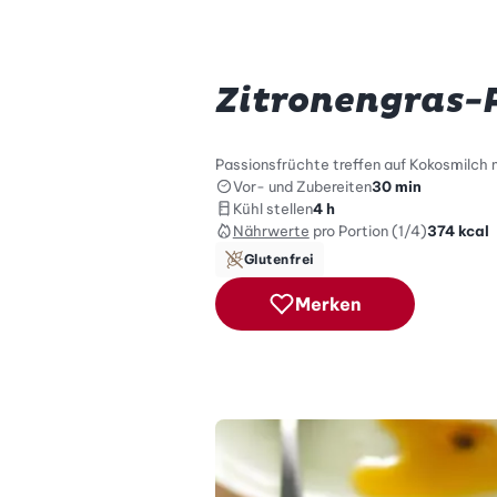
Zitronengras-
Passionsfrüchte treffen auf Kokosmilch 
Vor- und Zubereiten
30 min
Kühl stellen
4 h
Nährwerte
pro Portion (1/4)
374
kcal
Glutenfrei
Merken