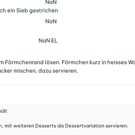
NaN
rch ein Sieb gestrichen
NaN
NaN
EL
om Förmchenrand lösen. Förmchen kurz in heisses Wa
ucker mischen, dazu servieren.
pült
n, mit weiteren Desserts als Dessertvariation servieren.