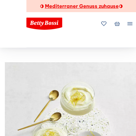
Mediterraner Genuss zuhause
🍋
🍋
Meine Favorite
Mein Wa
Me