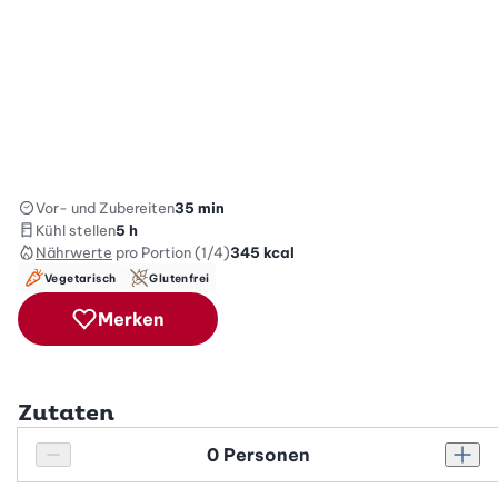
Vor- und Zubereiten
35 min
Kühl stellen
5 h
Nährwerte
pro Portion (1/4)
345
kcal
Vegetarisch
Glutenfrei
Merken
Zutaten
Personenanzahl
Personenanzahl verringern
Pers