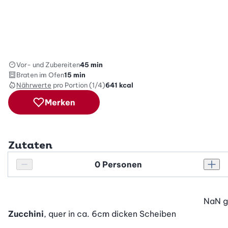
Vor- und Zubereiten
45 min
Braten im Ofen
15 min
Nährwerte
pro Portion (1/4)
641
kcal
Merken
Zutaten
Personenanzahl
Personenanzahl verringern
Pers
NaN
g
Zucchini
, quer in ca. 6cm dicken Scheiben