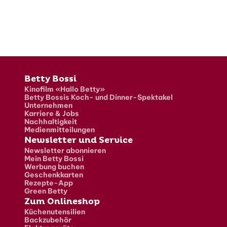
Fusszeile
Betty Bossi
Kinofilm «Hallo Betty»
Betty Bossis Koch- und Dinner-Spektakel
Unternehmen
Karriere & Jobs
Nachhaltigkeit
Medienmitteilungen
Newsletter und Service
Newsletter abonnieren
Mein Betty Bossi
Werbung buchen
Geschenkkarten
Rezepte-App
Green Betty
Zum Onlineshop
Küchenutensilien
Backzubehör