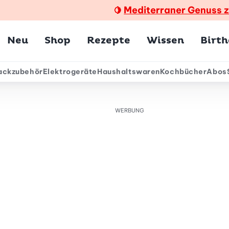
Mediterraner Genuss 
🍋
Hauptmenü
Neu
Shop
Rezepte
Wissen
Birt
ackzubehör
Elektrogeräte
Haushaltswaren
Kochbücher
Abos
ärmenü
WERBUNG