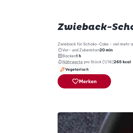
Zwieback-Sch
Zwieback für Schoko-Cake - viel mehr a
Vor- und Zubereiten
20 min
Backen
1 h
Nährwerte
pro Stück (1/16)
265
kcal
Vegetarisch
Merken