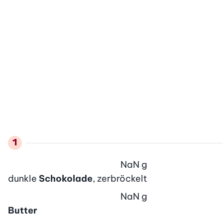
NaN
g
dunkle
Schokolade
, zerbröckelt
NaN
g
Butter