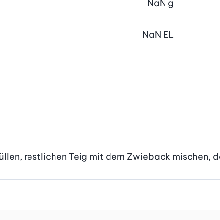
NaN
g
NaN
EL
 füllen, restlichen Teig mit dem Zwieback mischen, 