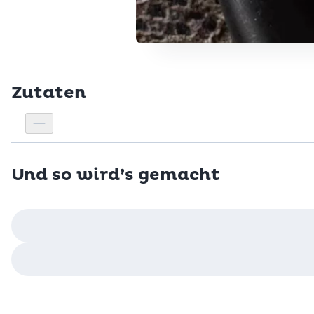
Zutaten
Personenanzahl
Personenanzahl verringern
Und so wird’s gemacht