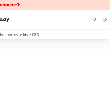
zuhause
🍋
hday
Meine Fa
Me
Summersale bis -75%