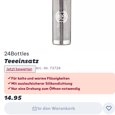
24Bottles
Teeeinsatz
Art.-Nr.
73724
Jetzt bewerten
Die Vorteile im Überblick
Für kalte und warme Flüssigkeiten
Mit auslaufsicherer Silikondichtung
Nur eine Drehung zum Öffnen notwendig
14.95
In den Warenkorb
Zu