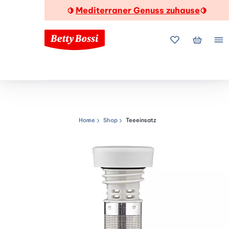
Mediterraner Genuss zuhause
🍋
🍋
Meine Favorite
Mein Wa
Me
Home
Shop
Teeeinsatz
Navigationspfad