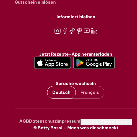
Gutschein einlösen
Informiert bleiben
Instagram
Facebook
TikTok
Pinterest
Youtube
LinkedIn
Jetzt Rezepte-App herunterladen
Sprache wechseln
Deutsch
Français
AGB
Datenschutz
Impressum
Metanavigation
Cookie-Einstellungen
© Betty Bossi – Mach was dir schmeckt