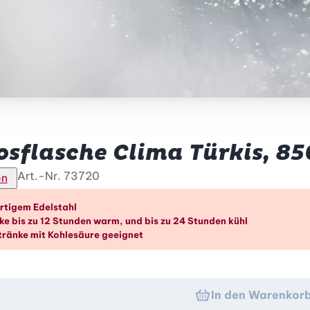
sflasche Clima Türkis, 85
Art.-Nr.
73720
en
orteile im Überblick
rtigem Edelstahl
ke bis zu 12 Stunden warm, und bis zu 24 Stunden kühl
tränke mit Kohlesäure geeignet
In den Warenkor