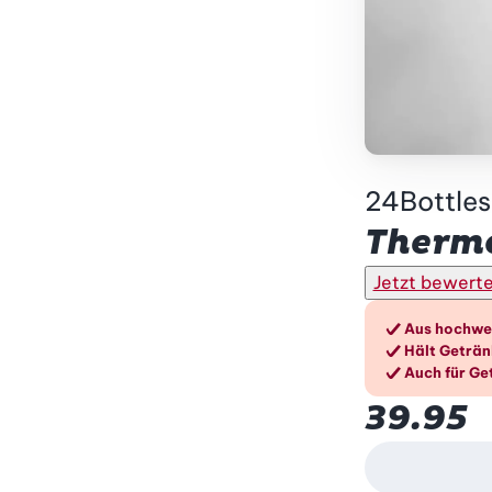
24Bottles
Thermo
Jetzt bewert
Die V
Aus hochwe
Hält Geträn
Auch für Ge
39.95