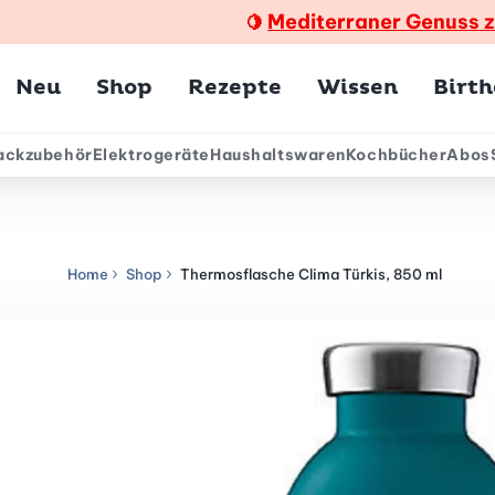
Mediterraner Genuss 
🍋
Hauptmenü
Neu
Shop
Rezepte
Wissen
Birt
ackzubehör
Elektrogeräte
Haushaltswaren
Kochbücher
Abos
ärmenü
Home
Shop
Thermosflasche Clima Türkis, 850 ml