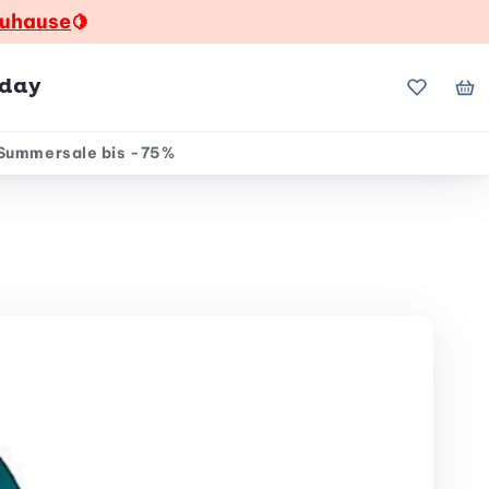
zuhause
🍋
hday
Meine Fa
Me
Summersale bis -75%