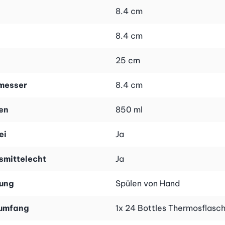
8.4 cm
8.4 cm
25 cm
messer
8.4 cm
en
850 ml
ei
Ja
smittelecht
Ja
gung
Spülen von Hand
rumfang
1x 24 Bottles Thermosflasch