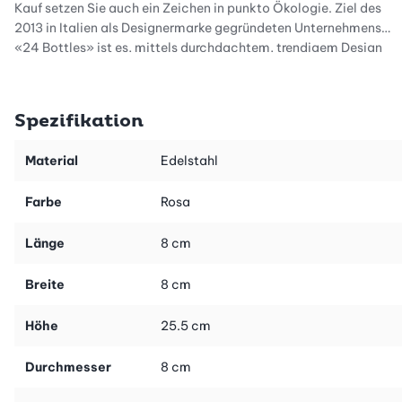
Kauf setzen Sie auch ein Zeichen in punkto Ökologie. Ziel des
2013 in Italien als Designermarke gegründeten Unternehmens
«24 Bottles» ist es, mittels durchdachtem, trendigem Design
die Dinge zum Besseren zu verändern und die Erde von Einweg-
Plastikflaschen zu entlasten. So ist eine hübsche Kollektion aus
Flaschen, Taschen und anderen Accessoires entstanden. Die 24
Spezifikation
Bottles Trinkflasche Urban ist extrem leicht und daher die
perfekte Flasche für den Alltag, aber auch für Ausflüge in die
Material
Edelstahl
Berge, im Schwimmbad oder unterwegs auf Reisen. Der Deckel
ist absolut dicht, nichts tropft oder läuft aus.
Farbe
Rosa
Länge
8 cm
Breite
8 cm
Höhe
25.5 cm
Durchmesser
8 cm