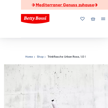
Mediterraner Genuss zuhause
🍋
🍋
Meine Favorite
Mein Wa
Me
Home
Shop
Trinkflasche Urban Rosa, 1.0 l
Navigationspfad