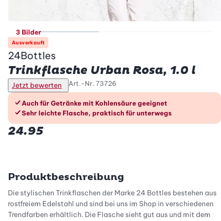
3 Bilder
Ausverkauft
24Bottles
Trinkflasche Urban Rosa, 1.0 l
Art.-Nr.
73726
Jetzt bewerten
Die Vorteile im Überblick
Auch für Getränke mit Kohlensäure geeignet
Sehr leichte Flasche, praktisch für unterwegs
24.95
Produktbeschreibung
Die stylischen Trinkflaschen der Marke 24 Bottles bestehen aus
rostfreiem Edelstahl und sind bei uns im Shop in verschiedenen
Trendfarben erhältlich. Die Flasche sieht gut aus und mit dem