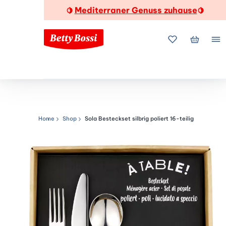
Mediterraner Genuss zuhause
🍋
🍋
Meine Favorite
Mein Wa
Me
Home
Shop
Sola Besteckset silbrig poliert 16-teilig
Navigationspfad