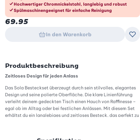
Hochwertiger Chromnickelstahl, langlebig und robust
Spülmaschinengeeignet für einfache Reinigung
69.95
In den Warenkorb
Zu
Produktbeschreibung
Zeitloses Design für jeden Anlass
Das Sola Besteckset überzeugt durch sein stilvolles, elegantes
Design und seine polierte Oberfläche. Die klare Linienführung
verleiht deinem gedeckten Tisch einen Hauch von Raffinesse –
egal ob im Alltag oder bei festlichen Anlässen. Mit diesem Set
erhältst du ein langlebiges und zeitloses Besteck, das perfekt zu
jedem Geschirr passt.
Hochwertige Materialien für Langlebigkeit