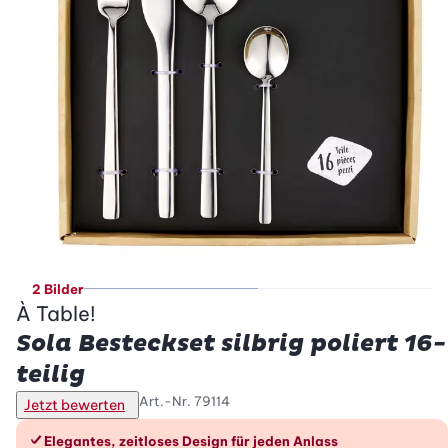
2 Bilder
À Table!
Sola Besteckset silbrig poliert 16-
teilig
Art.-Nr.
79114
Jetzt bewerten
Die Vorteile im Überblick
Elegantes, zeitloses Design für jeden Anlass