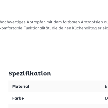
 hochwertiges Abtropfen mit dem faltbaren Abtropfsieb a
h komfortable Funktionalität, die deinen Küchenalltag erlei
isch ansprechend und aus hochwertigem Edelstahl gefertigt
en und Abtropfen der Flüssigkeit und die hochwertigen Grif
Spezifikation
Material
E
Farbe
D
Küchensieb einen sicheren Stand und ermöglicht ein einfac
li, Kartoffeln und vieles mehr.