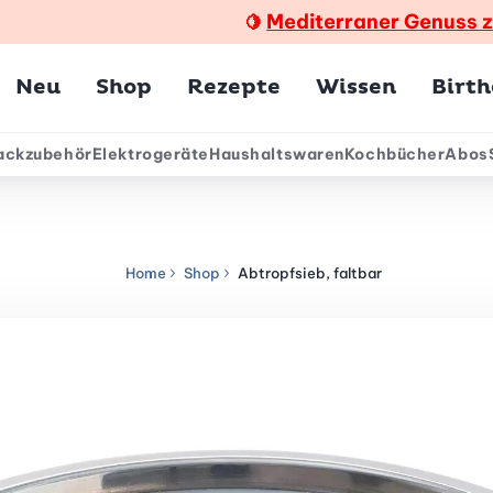
Mediterraner Genuss 
🍋
Hauptmenü
Neu
Shop
Rezepte
Wissen
Birt
ackzubehör
Elektrogeräte
Haushaltswaren
Kochbücher
Abos
ärmenü
Home
Shop
Abtropfsieb, faltbar