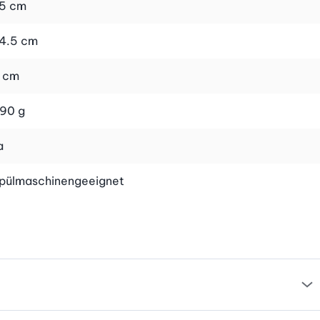
5 cm
4.5 cm
 cm
90 g
a
pülmaschinengeeignet