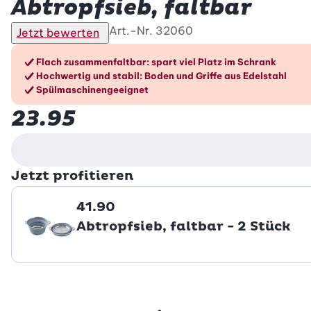
Abtropfsieb, faltbar
Art.-Nr.
32060
Jetzt bewerten
Die Vorteile im Überblic
Flach zusammenfaltbar: spart viel Platz im Schrank
Hochwertig und stabil: Boden und Griffe aus Edelstahl
Spülmaschinengeeignet
23.95
Jetzt profitieren
41.90
Abtropfsieb, faltbar - 2 Stück