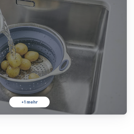
+
1
mehr