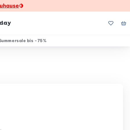
zuhause
🍋
hday
Meine Fa
Me
Summersale bis -75%