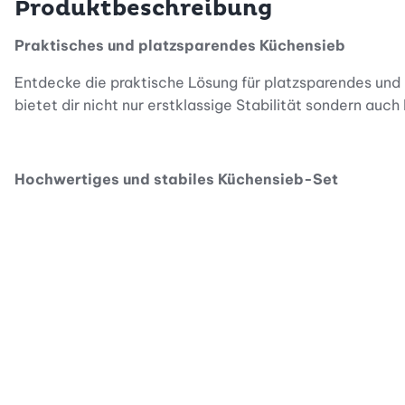
Produktbeschreibung
Praktisches und platzsparendes Küchensieb
Entdecke die praktische Lösung für platzsparendes und
bietet dir nicht nur erstklassige Stabilität sondern auc
Hochwertiges und stabiles Küchensieb-Set
Das flach faltbare Abtropfsieb im edlen Design ist opt
positionierten Löcher ermöglichen ein optimales Abgiess
angenehmen Griff.
Vielseitig einsetzbar und spülmaschinenfest
Die Kombination aus Silikon und Edelstahl verleiht dem 
Pasta, Spaghetti, Beeren, Obst, Gemüse, Bohnen, Brokko