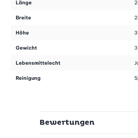
Länge
2
Breite
2
ilikon ist das Abtropfsieb spülmaschinenfest.
Höhe
3
Gewicht
3
Lebensmittelecht
J
Reinigung
S
Bewertungen