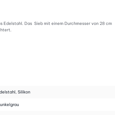
us Edelstahl. Das Sieb mit einem Durchmesser von 28 cm
chtert.
 und dadurch äussert robust und langlebig. Die geschickt
fe mit Silikoneinlagen sorgen für einen sicheren Halt und
delstahl, Silikon
unkelgrau
hes Auf- und Zusammenfalten. Das Sieb ist ideal für