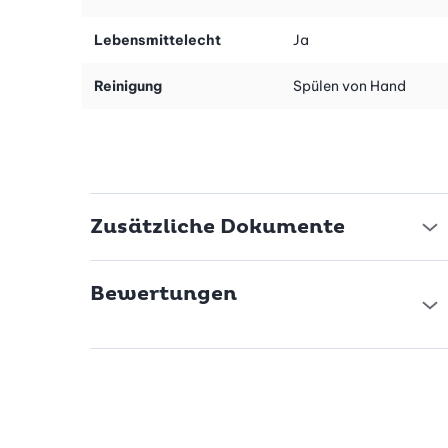
Mühelose Reinigung und vielseitige Nutzung
Lebensmittelecht
Ja
Die Ariete Zuckerwattenmaschine wird dir auch nach dem
Spass keine Mühe bereiten. Sie ist leicht zu reinigen und
Reinigung
Spülen von Hand
vollständig abnehmbar. Das bedeutet, mehr Zeit für das
Geniessen deiner selbstgemachten Zuckerwatte und weniger
Zeit für die Reinigung.
Zusätzliche Dokumente
Leistung, die beeindruckt
Mit 500 W Leistung ist diese Zuckerwattenmaschine mehr als
bereit, süsse Träume in die Realität umzusetzen. Zwei
Bewertungen
Kunststoffkegel und ein Messlöffel sind im Lieferumfang
enthalten, um dir den Start zu erleichtern.
Mache deine nächste Feier zum Highlight
Ob Geburtstag, Grillparty oder einfach nur ein besonderer