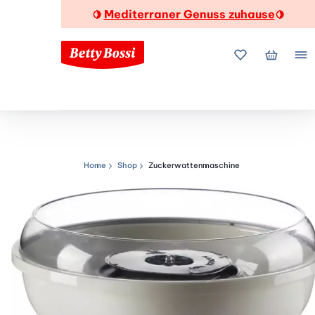
Mediterraner Genuss zuhause
🍋
🍋
Meine Favorite
Mein Wa
Me
Home
Shop
Zuckerwattenmaschine
Navigationspfad