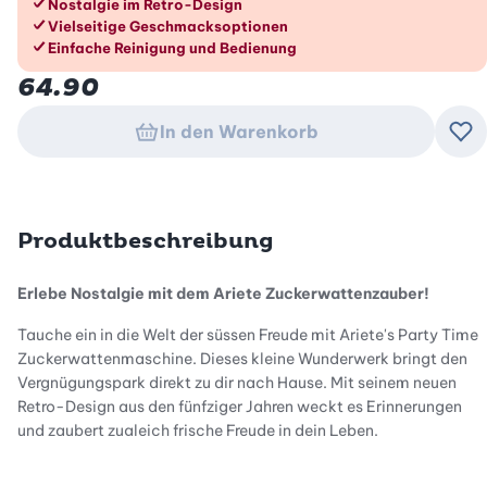
Die Vorteile im Überblick
Nostalgie im Retro-Design
Vielseitige Geschmacksoptionen
Einfache Reinigung und Bedienung
64.90
In den Warenkorb
Zu
Produktbeschreibung
Erlebe Nostalgie mit dem Ariete Zuckerwattenzauber!
Tauche ein in die Welt der süssen Freude mit Ariete's Party Time
Zuckerwattenmaschine. Dieses kleine Wunderwerk bringt den
Vergnügungspark direkt zu dir nach Hause. Mit seinem neuen
Retro-Design aus den fünfziger Jahren weckt es Erinnerungen
und zaubert zugleich frische Freude in dein Leben.