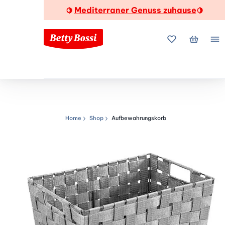
Mediterraner Genuss zuhause
🍋
🍋
Meine Favorite
Mein Wa
Me
Home
Shop
Aufbewahrungskorb
Navigationspfad