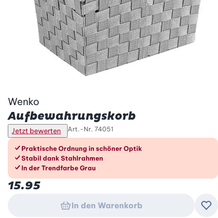
Wenko
Aufbewahrungskorb
Art.-Nr.
74051
Jetzt bewerten
Die Vorteile im Überblick
Praktische Ordnung in schöner Optik
Stabil dank Stahlrahmen
In der Trendfarbe Grau
15.95
In den Warenkorb
Zu