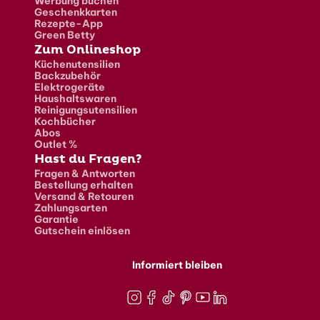
Werbung buchen
Geschenkkarten
Rezepte-App
Green Betty
Zum Onlineshop
Küchenutensilien
Backzubehör
Elektrogeräte
Haushaltswaren
Reinigungsutensilien
Kochbücher
Abos
Outlet %
Hast du Fragen?
Fragen & Antworten
Bestellung erhalten
Versand & Retouren
Zahlungsarten
Garantie
Gutschein einlösen
Informiert bleiben
Instagram
Facebook
TikTok
Pinterest
Youtube
LinkedIn