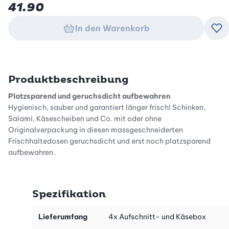
41.90
In den Warenkorb
Zu
Produktbeschreibung
Platzsparend und geruchsdicht aufbewahren
Hygienisch, sauber und garantiert länger frisch! Schinken,
Salami, Käsescheiben und Co. mit oder ohne
Originalverpackung in diesen massgeschneiderten
Frischhaltedosen geruchsdicht und erst noch platzsparend
aufbewahren.
Diese extraflachen und damit gut stapelbaren Aufschnitt-
Dosen sind speziell auf das Format verschiedenster Aufschnitt-
Spezifikation
und Käsescheibenpackungen aus dem Supermarkt abgestimmt.
Der Inhalt angebrochener Packungen trocknet in diesen
Frischhalteboxen nicht mehr aus, und dank transparentem
Lieferumfang
4x Aufschnitt- und Käsebox
Deckel sehen Sie jederzeit, was sich in der jeweiligen