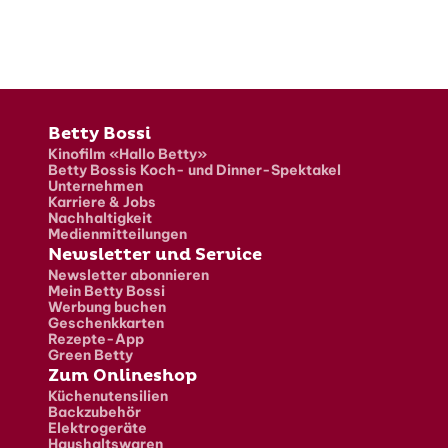
Fusszeile
Betty Bossi
Kinofilm «Hallo Betty»
Betty Bossis Koch- und Dinner-Spektakel
Unternehmen
Karriere & Jobs
Nachhaltigkeit
Medienmitteilungen
Newsletter und Service
Newsletter abonnieren
Mein Betty Bossi
Werbung buchen
Geschenkkarten
Rezepte-App
Green Betty
Zum Onlineshop
Küchenutensilien
Backzubehör
Elektrogeräte
Haushaltswaren