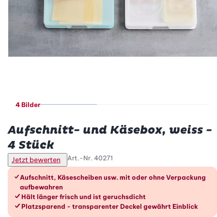
4 Bilder
Betty Bossi
Aufschnitt- und Käsebox, weiss -
4 Stück
Art.-Nr.
40271
Jetzt bewerten
Die Vorteile im Überblick
Aufschnitt, Käsescheiben usw. mit oder ohne Verpackung
aufbewahren
Hält länger frisch und ist geruchsdicht
Platzsparend - transparenter Deckel gewährt Einblick