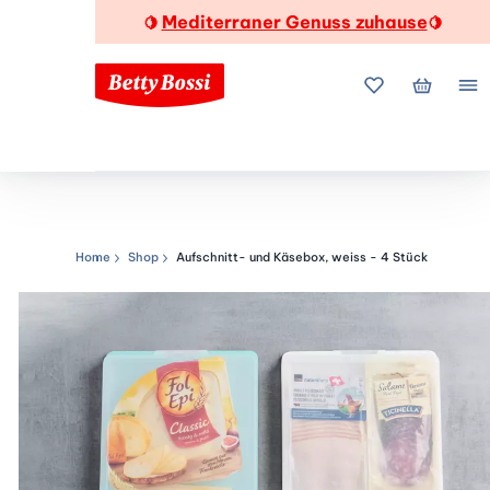
Mediterraner Genuss zuhause
🍋
🍋
Meine Favorite
Mein Wa
Me
Home
Shop
Aufschnitt- und Käsebox, weiss - 4 Stück
Navigationspfad