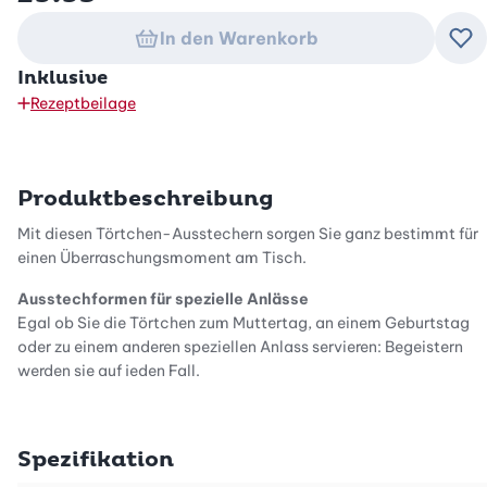
In den Warenkorb
Zu
Inklusive
Rezeptbeilage
Produktbeschreibung
Mit diesen Törtchen-Ausstechern sorgen Sie ganz bestimmt für
einen Überraschungsmoment am Tisch.
Ausstechformen für spezielle Anlässe
Egal ob Sie die Törtchen zum Muttertag, an einem Geburtstag
oder zu einem anderen speziellen Anlass servieren: Begeistern
werden sie auf jeden Fall.
Süsse und salzige Törtchen
Die Mini-Törtchen sind schnell und einfach zubereitet und lassen
Spezifikation
sich je nach Wunsch mit leckeren Cremen, Beeren oder Früchten
füllen. Wenn Ihnen nicht nach einem süssen Dessert ist, so eignen