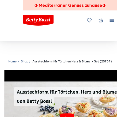
Mediterraner Genuss zuhause
🍋
🍋
Meine Favorite
Mein Wa
Me
Home
Shop
Ausstechform für Törtchen Herz & Blume - Set (25754)
Navigationspfad