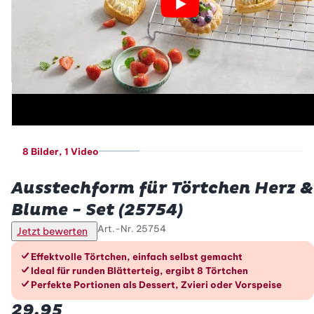
8 Bilder
, 1 Video
Betty Bossi
Ausstechform für Törtchen Herz &
Blume - Set (25754)
Art.-Nr.
25754
Jetzt bewerten
Die Vorteile im Überblick
Effektvolle Törtchen, einfach selbst gemacht
Ideal für runden Blätterteig, ergibt 8 Törtchen
Perfekte Portionen als Dessert, Zvieri oder Vorspeise
29.95