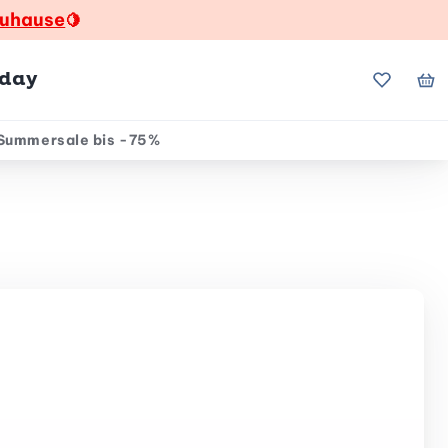
zuhause
🍋
hday
Meine Fa
Me
Summersale bis -75%