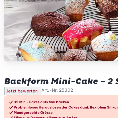
Betty Bossi
Backform Mini-Cake – 2 
Art.-Nr.
25302
Jetzt bewerten
Die Vorteile im Überblic
32 Mini-Cakes aufs Mal backen
Problemloses Herauslösen der Cakes dank flexiblem Siliko
Mundgerechte Grösse
Süss zum Dessert; pikant zum Apéro