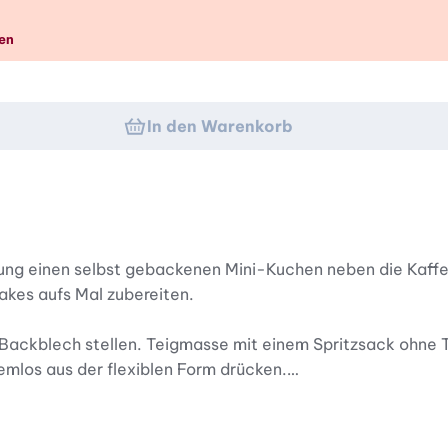
en
In den Warenkorb
ung einen selbst gebackenen Mini-Kuchen neben die Kaffee
akes aufs Mal zubereiten.
Backblech stellen. Teigmasse mit einem Spritzsack ohne Tü
emlos aus der flexiblen Form drücken.
ür kreative Dekorationen aller Art: Ob mit Glasur beträuf
 gesetzt.