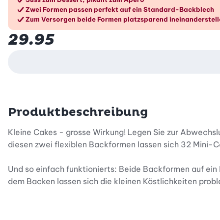
Zwei Formen passen perfekt auf ein Standard-Backblech
Zum Versorgen beide Formen platzsparend ineinanderstell
29.95
Produktbeschreibung
Kleine Cakes - grosse Wirkung! Legen Sie zur Abwechsl
diesen zwei flexiblen Backformen lassen sich 32 Mini-C
Und so einfach funktionierts: Beide Backformen auf ein 
dem Backen lassen sich die kleinen Köstlichkeiten probl
Die beliebten Cakes im Miniformat eignen sich bestens f
Zuckerwerk verziert - Ihrer Fantasie sind keine Grenzen