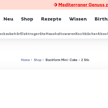
Mediterraner Genuss 
🍋
Hauptmenü
Neu
Shop
Rezepte
Wissen
Birt
ackzubehör
Elektrogeräte
Haushaltswaren
Kochbücher
Abos
ärmenü
Home
Shop
Backform Mini-Cake – 2 Stk.