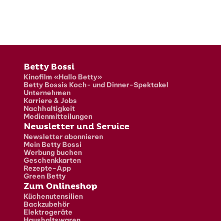
Fusszeile
Betty Bossi
Kinofilm «Hallo Betty»
Betty Bossis Koch- und Dinner-Spektakel
Unternehmen
Karriere & Jobs
Nachhaltigkeit
Medienmitteilungen
Newsletter und Service
Newsletter abonnieren
Mein Betty Bossi
Werbung buchen
Geschenkkarten
Rezepte-App
Green Betty
Zum Onlineshop
Küchenutensilien
Backzubehör
Elektrogeräte
Haushaltswaren