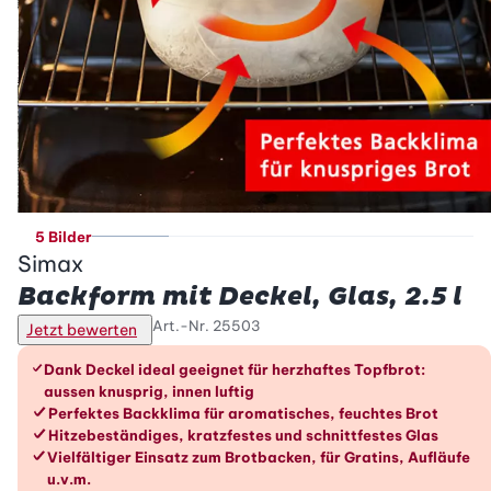
5 Bilder
Simax
Backform mit Deckel, Glas, 2.5 l
Art.-Nr.
25503
Jetzt bewerten
Die Vorteile im Überblick
Dank Deckel ideal geeignet für herzhaftes Topfbrot:
aussen knusprig, innen luftig
Perfektes Backklima für aromatisches, feuchtes Brot
Hitzebeständiges, kratzfestes und schnittfestes Glas
Vielfältiger Einsatz zum Brotbacken, für Gratins, Aufläufe
u.v.m.