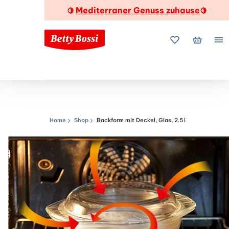
Mediterraner Genuss zuhause
🍋
🍋
Meine Favorite
Mein Wa
Me
Home
Shop
Backform mit Deckel, Glas, 2.5 l
Navigationspfad