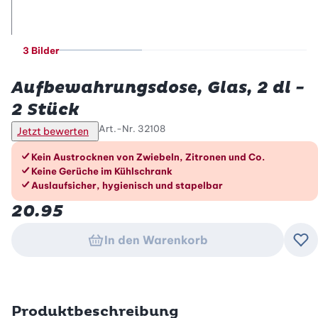
3 Bilder
Betty Bossi
Aufbewahrungsdose, Glas, 2 dl -
2 Stück
Art.-Nr.
32108
Jetzt bewerten
Die Vorteile im Überblick
Kein Austrocknen von Zwiebeln, Zitronen und Co.
Keine Gerüche im Kühlschrank
Auslaufsicher, hygienisch und stapelbar
20.95
In den Warenkorb
Zu
Produktbeschreibung