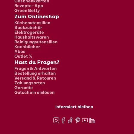
Geschenkkarten
Rezepte-App
Green Betty
Zum Onlineshop
Küchenutensilien
Backzubehör
Elektrogeräte
Haushaltswaren
Reinigungsutensilien
Kochbücher
Abos
Outlet %
Hast du Fragen?
Fragen & Antworten
Bestellung erhalten
Versand & Retouren
Zahlungsarten
Garantie
Gutschein einlösen
Informiert bleiben
Instagram
Facebook
TikTok
Pinterest
Youtube
LinkedIn