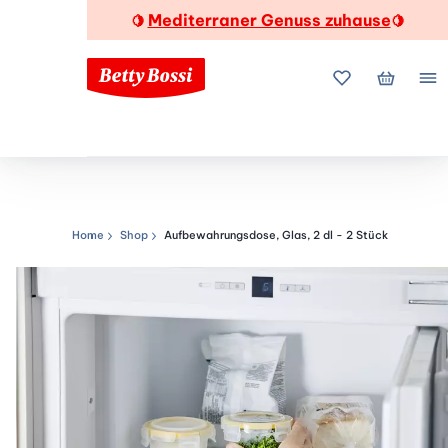
Mediterraner Genuss zuhause
🍋
🍋
Meine Favorite
Mein Wa
Me
Home
Shop
Aufbewahrungsdose, Glas, 2 dl - 2 Stück
Navigationspfad