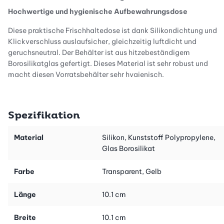
Hochwertige und hygienische Aufbewahrungsdose
Diese praktische Frischhaltedose ist dank Silikondichtung und
Klickverschluss auslaufsicher, gleichzeitig luftdicht und
geruchsneutral. Der Behälter ist aus hitzebeständigem
Borosilikatglas gefertigt. Dieses Material ist sehr robust und
macht diesen Vorratsbehälter sehr hygienisch.
Vielseitige Einsatzmöglichkeiten
Spezifikation
Diese kleinen, runden Vorratsdosen aus Glas eignen sich bestens
Material
Silikon, Kunststoff Polypropylene,
zum aromasicheren Aufbewahren von Lebensmitteln wie einer
Glas Borosilikat
angeschnittenen Zwiebel oder Zitrone, aber auch für Brei, kleine
Resten usw. Das Set darf sowohl in den Kühlschrank wie auch in
Farbe
Transparent, Gelb
den Tiefkühler. Der neutrale Glasbehälter kann sogar als
Anrichteschälchen auf den Tisch gestellt werden.
Länge
10.1 cm
Breite
10.1 cm