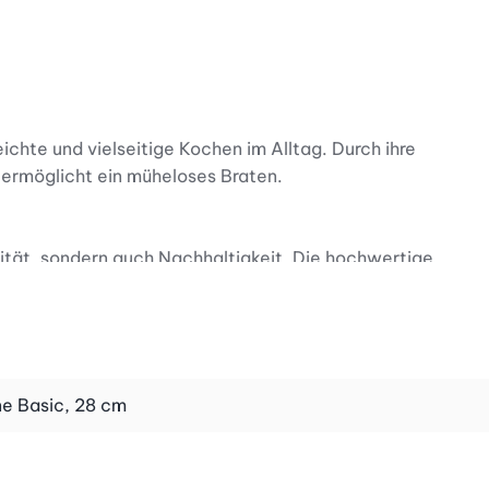
chte und vielseitige Kochen im Alltag. Durch ihre
 ermöglicht ein müheloses Braten.
lität, sondern auch Nachhaltigkeit. Die hochwertige
und somit perfekt für das unkomplizierte Kochen im Alltag
Betty Bossi Bratpfannen Basic meistern jede
ne Basic, 28 cm
 Induktion.