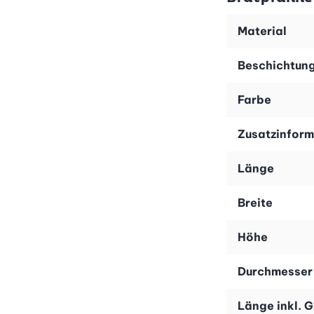
Diese Bratpfannen eignen sich nicht nur für Induktions
erleichtert die Reinigung nach dem Kochen. Diese klassi
Material
Set-Preis.
Beschichtun
Farbe
Zusatzinform
Länge
Breite
Höhe
Durchmesser
Länge inkl. G