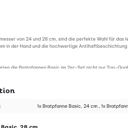
sser von 24 und 28 cm, sind die perfekte Wahl für das lei
ehm in der Hand und die hochwertige Antihaftbeschichtung
bieten die Bratpfannen Basic im 2er-Set nicht nur Top-Qua
d es bleibt nichts kleben. Zudem sind die Pfannen leicht 
lmaschine gereinigt werden.
tion
bereitest oder deine Lieblingsgemüsebeilage kochst - die 
g
1x Bratpfanne Basic, 24 cm , 1x Bratpfan
 gleichmässiges Braten auf allen Herdarten, einschliesslich
Basic, 28 cm