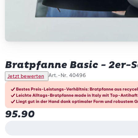
Betty Bossi
Bratpfanne Basic - 2er-S
Art.-Nr.
40496
Jetzt bewerten
Die Vorteile im Überblic
Bestes Preis-Leistungs-Verhältnis: Bratpfanne aus recycel
Leichte Alltags-Bratpfanne made in Italy mit Top-Antihaf
Liegt gut in der Hand dank optimaler Form und robustem Gr
95.90