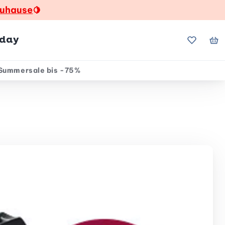
zuhause
🍋
hday
Meine Fa
Me
Summersale bis -75%