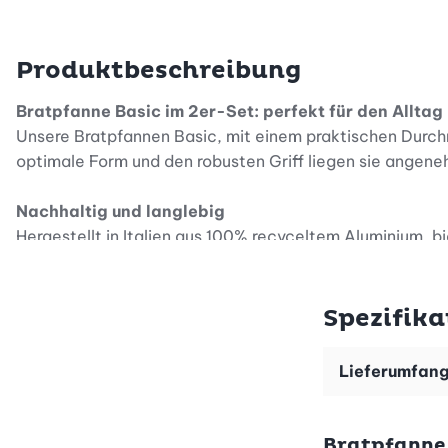
Produktbeschreibung
Bratpfanne Basic im 2er-Set: perfekt für den Alltag
Unsere Bratpfannen Basic, mit einem praktischen Durchme
optimale Form und den robusten Griff liegen sie angen
Nachhaltig und langlebig
Hergestellt in Italien aus 100% recyceltem Aluminium, 
Antihaftbeschichtung ermöglicht ein fettarmes Braten un
geeignet. Die Pfannen können übrigens auch in der Spü
Spezifika
Perfekte Hitzeverteilung für gleichmässiges Braten
Ob du Fleisch scharf anbrätst, eine knusprige Rösti zu
Lieferumfan
Herausforderung. Ihre optimale Hitzeverteilung sorgt für
Top Qualität zum kleinen Preis
Bratpfanne 