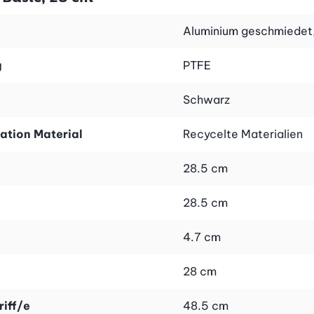
herde, sondern auch perfekt für Gas- und Elektroherde. Die
schen Bratpfannen dürfen in keiner Küche fehlen und biete
Aluminium geschmiedet,
g
PTFE
Schwarz
ation Material
Recycelte Materialien
28.5 cm
28.5 cm
4.7 cm
28 cm
riff/e
48.5 cm