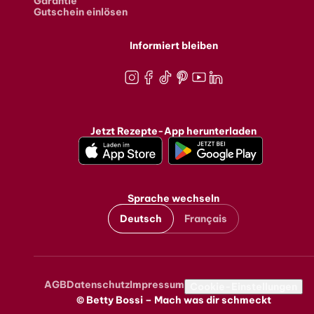
Garantie
Gutschein einlösen
Informiert bleiben
Instagram
Facebook
TikTok
Pinterest
Youtube
LinkedIn
Jetzt Rezepte-App herunterladen
Sprache wechseln
Deutsch
Français
AGB
Datenschutz
Impressum
Metanavigation
Cookie-Einstellungen
© Betty Bossi – Mach was dir schmeckt