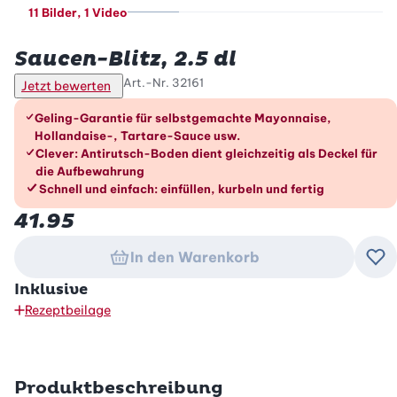
11 Bilder
, 1 Video
Betty Bossi
Saucen-Blitz, 2.5 dl
Art.-Nr.
32161
Jetzt bewerten
Die Vorteile im Überblick
Geling-Garantie für selbstgemachte Mayonnaise,
Hollandaise-, Tartare-Sauce usw.
Clever: Antirutsch-Boden dient gleichzeitig als Deckel für
die Aufbewahrung
Schnell und einfach: einfüllen, kurbeln und fertig
41.95
In den Warenkorb
Zu
Inklusive
Rezeptbeilage
Produktbeschreibung