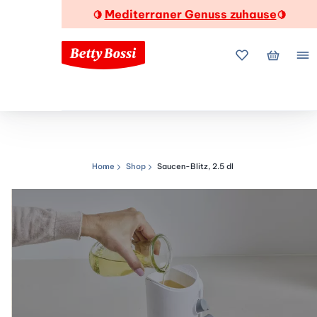
Mediterraner Genuss zuhause
🍋
🍋
Meine Favorite
Mein Wa
Me
Home
Shop
Saucen-Blitz, 2.5 dl
Navigationspfad