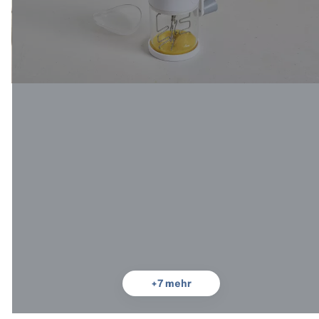
+
7
mehr