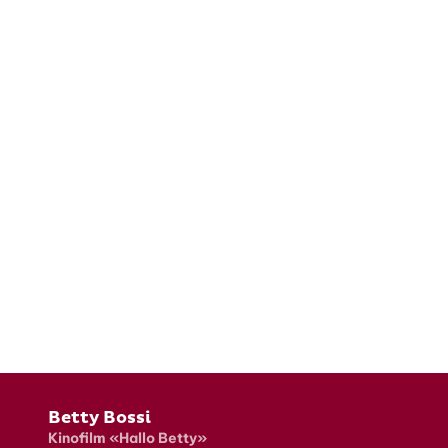
Fusszeile
Betty Bossi
Kinofilm «Hallo Betty»