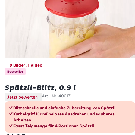
9 Bilder
, 1 Video
Bestseller
Betty Bossi
Spätzli-Blitz, 0.9 l
Art.-Nr.
40017
Jetzt bewerten
Die Vorteile im Überblick
Blitzschnelle und einfache Zubereitung von Spätzli
Kurbelgriff für müheloses Ausdrehen und sauberes
Arbeiten
Fasst Teigmenge für 4 Portionen Spätzli