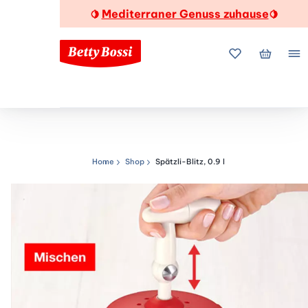
Mediterraner Genuss zuhause
🍋
🍋
Meine Favorite
Mein Wa
Me
Home
Shop
Spätzli-Blitz, 0.9 l
Navigationspfad