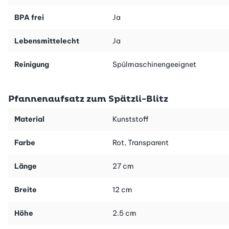
Und das Beste: Der Spätzli-Blitz ersetzt gleich mehrere
Küchenutensilien. Kein separates Spätzli-Sieb, keine
BPA frei
Ja
Teigschüssel – alles in einem. So bleibt mehr Zeit zum
Geniessen.
Lebensmittelecht
Ja
Reinigung
Spülmaschinengeeignet
Pfannenaufsatz zum Spätzli-Blitz
Material
Kunststoff
Farbe
Rot, Transparent
Länge
27 cm
Breite
12 cm
Höhe
2.5 cm