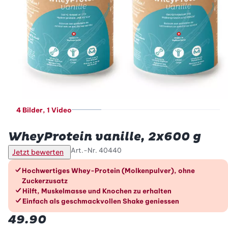
4 Bilder
, 1 Video
Betty Bossi
WheyProtein vanille, 2x600 g
Art.-Nr.
40440
Jetzt bewerten
Die Vorteile im Überblick
Hochwertiges Whey-Protein (Molkenpulver), ohne
Zuckerzusatz
Hilft, Muskelmasse und Knochen zu erhalten
Einfach als geschmackvollen Shake geniessen
49.90