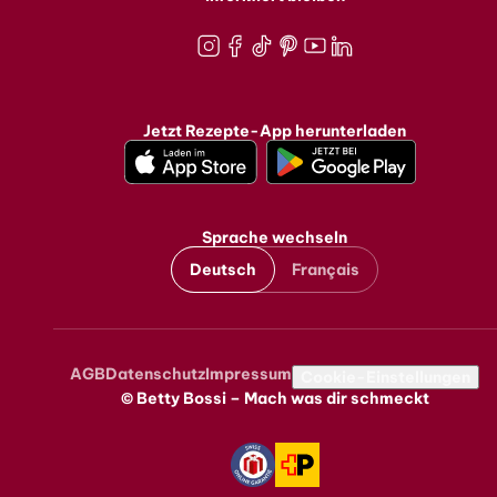
Instagram
Facebook
TikTok
Pinterest
Youtube
LinkedIn
Jetzt Rezepte-App herunterladen
Sprache wechseln
Deutsch
Français
AGB
Datenschutz
Impressum
Metanavigation
Cookie-Einstellungen
© Betty Bossi – Mach was dir schmeckt