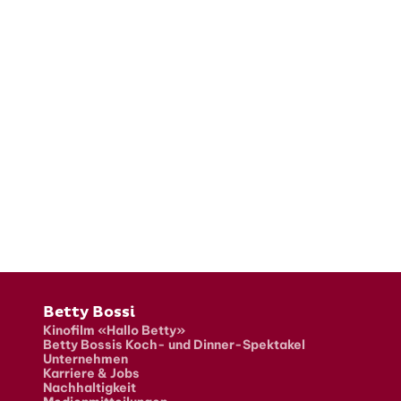
Fusszeile
Betty Bossi
Kinofilm «Hallo Betty»
Betty Bossis Koch- und Dinner-Spektakel
Unternehmen
Karriere & Jobs
Nachhaltigkeit