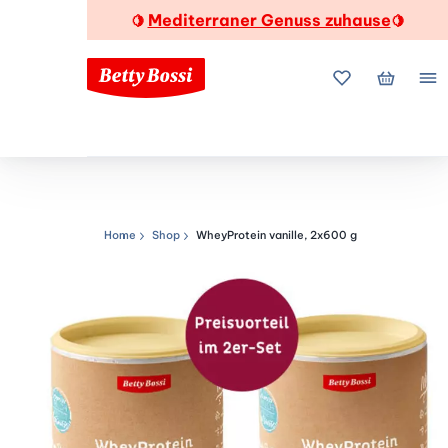
Mediterraner Genuss zuhause
🍋
🍋
Meine Favorite
Mein Wa
Me
Home
Shop
WheyProtein vanille, 2x600 g
Navigationspfad