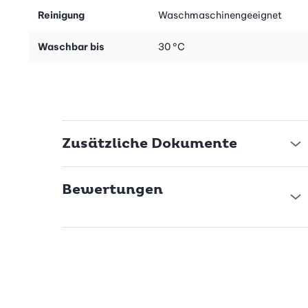
sich das Gerät perfekt in dein Wohnumfeld ein und bietet
Reinigung
Waschmaschinengeeignet
Entspannung in jeder Situation.
Waschbar bis
30 °C
Gönn dir eine erholsame Fussmassage mit dem Beurer FM 120
und erlebe pure Entspannung zu Hause.
Zusätzliche Dokumente
Bewertungen