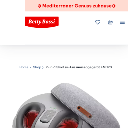
Mediterraner Genuss zuhause
🍋
🍋
Meine Favorite
Mein Wa
Me
Home
Shop
2-in-1 Shiatsu-Fussmassagegerät FM 120
Navigationspfad