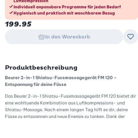
Luftkompression
Individuell anpassbare Programme für jeden Bedarf
Hygienisch und praktisch mit waschbarem Bezug
199.95
In den Warenkorb
Zu
Produktbeschreibung
Beurer 2-in-1 Shiatsu-Fussmassagegerät FM 120 –
Entspannung für deine Füsse
Das Beurer 2-in-1 Shiatsu-Fussmassagegerät FM 120 bietet dir
eine wohltuende Kombination aus Luftkompressions- und
Shiatsu-Massage. Nach einem langen Tag hilft es dir, deine
Füsse zu entspannen und neue Energie zu tanken. Dank der
zuschaltbaren Wärmefunktion sorgt das Gerät für ein noch
angenehmeres Wohlfühlerlebnis.