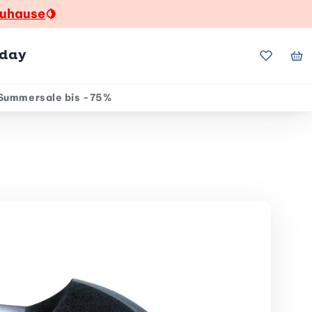
zuhause
🍋
hday
Meine Fa
Me
Summersale bis -75%