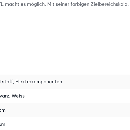
macht es möglich. Mit seiner farbigen Zielbereichskala,
erwerte vor dem Essen, nach dem Essen und generell.
tstoff, Elektrokomponenten
e sorgt. Im umfangreichen Starter Set findest du alles,
arz, Weiss
abel, Etui, Gebrauchsanweisung und ein praktisches
 cm
cm