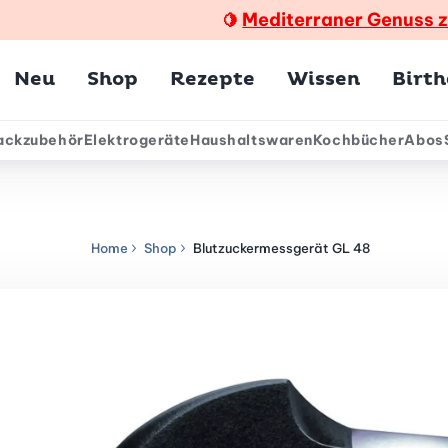
Mediterraner Genuss 
🍋
Hauptmenü
Neu
Shop
Rezepte
Wissen
Birt
ackzubehör
Elektrogeräte
Haushaltswaren
Kochbücher
Abos
ärmenü
Home
Shop
Blutzuckermessgerät GL 48