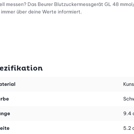
ell messen? Das Beurer Blutzuckermessgerät GL 48 mmol/L 
 immer über deine Werte informiert.
chen Messwertmarkierungen, für die Messung der Blutzuck
ezifikation
terial
Kuns
 ausreichend grosser Blutprobe, was für präzise Ergebniss
arbe
Schw
, Stechhilfe LD 04, 10 Lanzetten, 10 Teststreifen, USB-K
änge
9.4
eite
5.2 