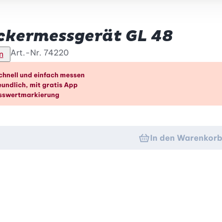
ckermessgerät GL 48
Art.-Nr.
74220
n
rteile im Überblick
chnell und einfach messen
undlich, mit gratis App
sswertmarkierung
In den Warenkor