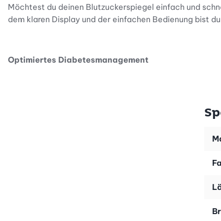
Möchtest du deinen Blutzuckerspiegel einfach und schn
dem klaren Display und der einfachen Bedienung bist du
Optimiertes Diabetesmanagement
Das Messgerät bietet handliche Teststreifen und einfa
Damit behältst du den Überblick.
Sp
Präzise Messungen
Ma
Dank der Blutmengenkontrolle erfolgen Messungen nur bei
F
was du brauchst, um sofort loszulegen: Messgerät GL 48
Blutzucker-Tagebuch.
L
Br
Schnelle und einfache Handhabung