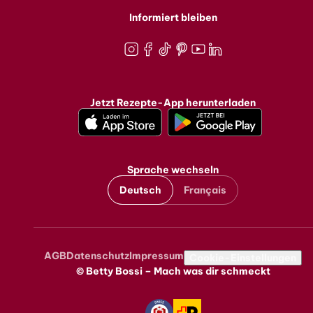
Informiert bleiben
Instagram
Facebook
TikTok
Pinterest
Youtube
LinkedIn
Jetzt Rezepte-App herunterladen
Sprache wechseln
Deutsch
Français
AGB
Datenschutz
Impressum
Metanavigation
Cookie-Einstellungen
© Betty Bossi – Mach was dir schmeckt