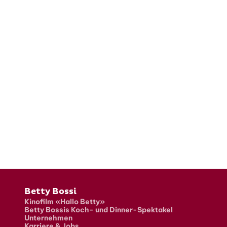
Fusszeile
Betty Bossi
Kinofilm «Hallo Betty»
Betty Bossis Koch- und Dinner-Spektakel
Unternehmen
Karriere & Jobs