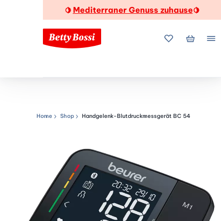
Mediterraner Genuss zuhause
🍋
🍋
Meine Favorite
Mein Wa
Me
Home
Shop
Handgelenk-Blutdruckmessgerät BC 54
Navigationspfad