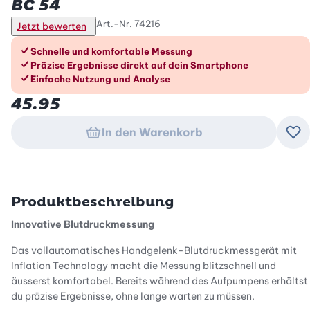
BC 54
Art.-Nr.
74216
Jetzt bewerten
Die Vorteile im Überblick
Schnelle und komfortable Messung
Präzise Ergebnisse direkt auf dein Smartphone
Einfache Nutzung und Analyse
45.95
In den Warenkorb
Zu
Produktbeschreibung
Innovative Blutdruckmessung
Das vollautomatisches Handgelenk-Blutdruckmessgerät mit
Inflation Technology macht die Messung blitzschnell und
äusserst komfortabel. Bereits während des Aufpumpens erhältst
du präzise Ergebnisse, ohne lange warten zu müssen.