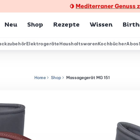
Mediterraner Genuss 
🍋
Hauptmenü
Neu
Shop
Rezepte
Wissen
Birt
ackzubehör
Elektrogeräte
Haushaltswaren
Kochbücher
Abos
ärmenü
Home
Shop
Massagegerät MG 151