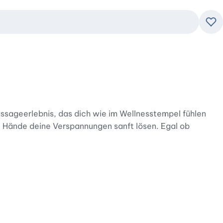
Zu
assageerlebnis, das dich wie im Wellnesstempel fühlen
ne Hände deine Verspannungen sanft lösen. Egal ob
dividuell auf deine Bedürfnisse zugeschnitten ist. Die
 du genau die richtige Massageintensität für dich