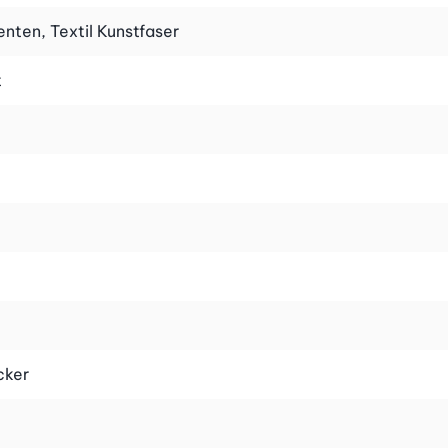
nten, Textil Kunstfaser
r und fördert die Durchblutung, während das
t
n sorgt, sondern auch besonders angenehm auf der Haut
ch deinen Vorlieben anpassen.
cker