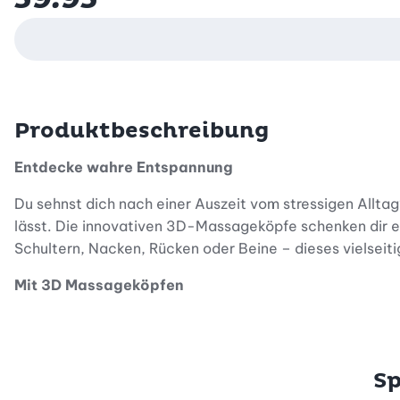
Produktbeschreibung
Entdecke wahre Entspannung
Du sehnst dich nach einer Auszeit vom stressigen Allta
lässt. Die innovativen 3D-Massageköpfe schenken dir ei
Schultern, Nacken, Rücken oder Beine – dieses vielseiti
Mit 3D Massageköpfen
Die 3D-Massageköpfe des Massagegürtels passen sich dei
rotierenden Shiatsu Massageköpfe mit Rechts-/Linkslauf
findest. Spüre, wie die Verspannungen schwinden und d
Sp