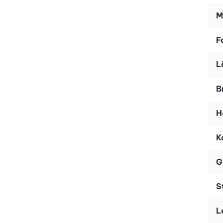
Licht- und Wärmefunktion
M
Die integrierte Licht- und Wärmefunktion ist ein weiter
stimmungsvolle Licht für eine angenehme Atmosphäre 
F
Einfache Anwendung und höchster Komfort
L
Die Oberfläche des Massagegerätes ist mit hochwertige
ist. Dank der praktischen Haltegriffe kannst du die Ma
B
H
K
G
S
L