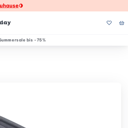
zuhause
🍋
hday
Meine Fa
Me
Summersale bis -75%