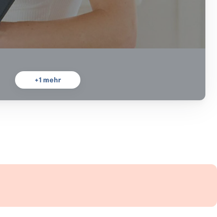
+
1
mehr