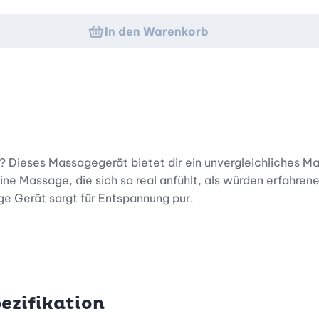
In den Warenkorb
g? Dieses Massagegerät bietet dir ein unvergleichliches M
ne Massage, die sich so real anfühlt, als würden erfahre
ge Gerät sorgt für Entspannung pur.
ner Körperform an und bieten ein Massageerlebnis, das in
 und 3 verschiedenen Intensitätsstufen sorgen dafür, dass
eine Muskulatur sich entspannt.
ezifikation