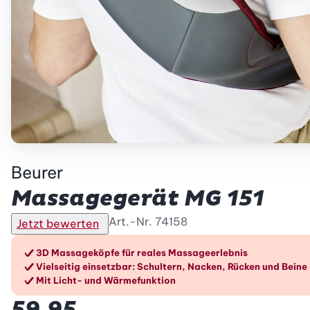
Beurer
Massagegerät MG 151
Art.-Nr.
74158
Jetzt bewerten
Die Vorteile im Überblic
3D Massageköpfe für reales Massageerlebnis
Vielseitig einsetzbar: Schultern, Nacken, Rücken und Beine
Mit Licht- und Wärmefunktion
59.95