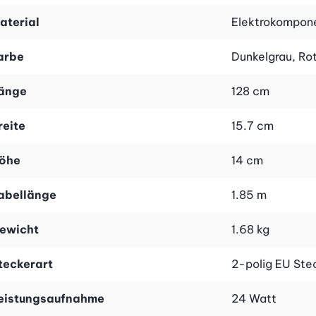
aterial
Elektrokompone
es Plus. Die sanfte Wärme löst zusätzlich deine Muskulatu
während deiner Massage sorgt.
arbe
Dunkelgrau, Ro
änge
128 cm
m Kunstleder bezogen, was nicht nur für ein edles Desig
ssagestärke manuell regulieren und deine Massage ganz na
reite
15.7 cm
öhe
14 cm
abellänge
1.85 m
ewicht
1.68 kg
teckerart
2-polig EU Ste
eistungsaufnahme
24 Watt