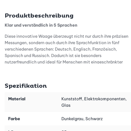
Produktbeschreibung
Klar und verständlich in 5 Sprachen
Diese innovative Waage überzeugt nicht nur durch ihre präzisen
Messungen, sondern auch durch ihre Sprachfunktion in fünf
verschiedenen Sprachen: Deutsch, Englisch, Französisch,
Spanisch und Russisch. Dadurch ist sie besonders
nutzerfreundlich und ideal für Menschen mit eingeschränkter
Sehfähigkeit. Du kannst die Lautstärke nach Deinen Vorlieben
anpassen und die Sprachfunktion bei Bedarf ausschalten.
Spezifikation
Stilvolles Design mit effektvoller Beleuchtung
Die sprechende Personenwaage besticht nicht nur durch ihre
Material
Kunststoff, Elektrokomponenten,
Funktionalität, sondern auch durch ihr exklusives Design. Die
Glas
effektvolle blaue Beleuchtung verleiht der Waage einen Hauch
von Eleganz und macht sie zu einem Blickfang in deinem
Farbe
Dunkelgrau, Schwarz
Badezimmer. Ihre grosse Trittfläche sorgt für Stabilität und
Komfort während der Messung, und die gut lesbaren Ziffern,