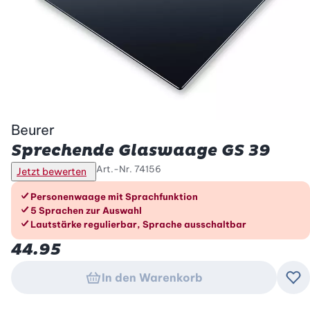
Beurer
Sprechende Glaswaage GS 39
Art.-Nr.
74156
Jetzt bewerten
Die Vorteile im Überblick
Personenwaage mit Sprachfunktion
5 Sprachen zur Auswahl
Lautstärke regulierbar, Sprache ausschaltbar
44.95
In den Warenkorb
Zu