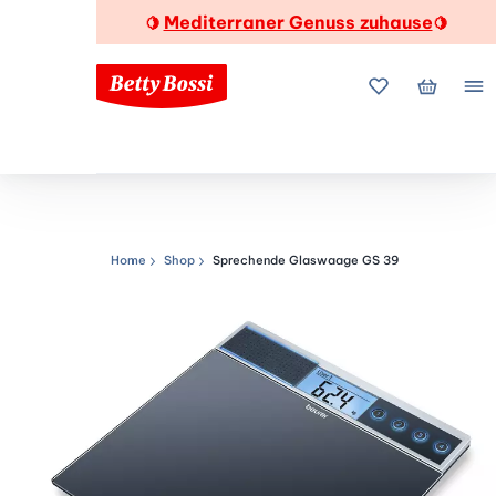
Mediterraner Genuss zuhause
🍋
🍋
Meine Favorite
Mein Wa
Me
Home
Shop
Sprechende Glaswaage GS 39
Navigationspfad