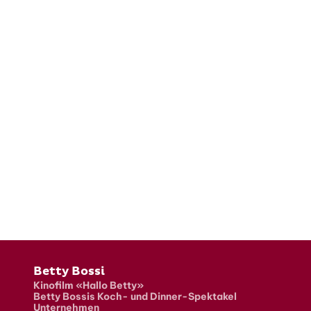
Fusszeile
Betty Bossi
Kinofilm «Hallo Betty»
Betty Bossis Koch- und Dinner-Spektakel
Unternehmen