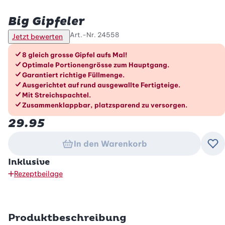
Betty Bossi
Big Gipfeler
Art.-Nr.
24558
Jetzt bewerten
Die Vorteile im Überblick
8 gleich grosse Gipfel aufs Mal!
Optimale Portionengrösse zum Hauptgang.
Garantiert richtige Füllmenge.
Ausgerichtet auf rund ausgewallte Fertigteige.
Mit Streichspachtel.
Zusammenklappbar, platzsparend zu versorgen.
29.95
In den Warenkorb
Zu
Inklusive
Rezeptbeilage
Produktbeschreibung