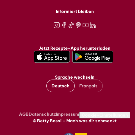
Informiert bleiben
Instagram
Facebook
TikTok
Pinterest
Youtube
LinkedIn
Jetzt Rezepte-App herunterladen
Sprache wechseln
Deutsch
Français
AGB
Datenschutz
Impressum
Metanavigation
Cookie-Einstellungen
© Betty Bossi – Mach was dir schmeckt