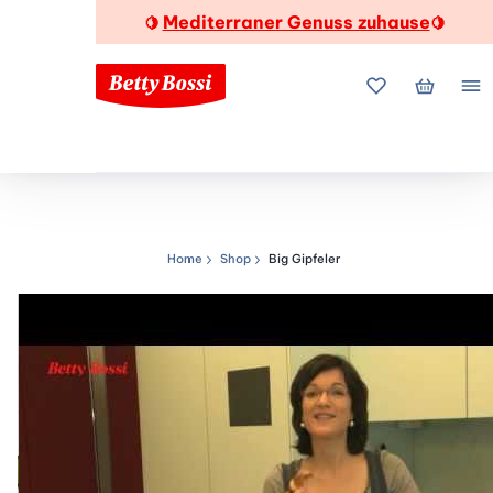
Mediterraner Genuss zuhause
🍋
🍋
Meine Favorite
Mein Wa
Me
Home
Shop
Big Gipfeler
Navigationspfad