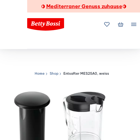
Mediterraner Genuss zuhause
🍋
🍋
Meine Favorite
Mein Wa
Me
Home
Shop
Entsafter MES25A0, weiss
Navigationspfad