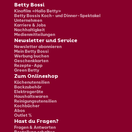
Fusszeile
Betty Bossi
Kinofilm «Hallo Betty»
Betty Bossis Koch- und Dinner-Spektakel
Unternehmen
Karriere & Jobs
Nachhaltigkeit
Medienmitteilungen
Newsletter und Service
Newsletter abonnieren
Mein Betty Bossi
Werbung buchen
Geschenkkarten
Rezepte-App
Green Betty
Zum Onlineshop
Küchenutensilien
Backzubehör
Elektrogeräte
Haushaltswaren
Reinigungsutensilien
Kochbücher
Abos
Outlet %
Hast du Fragen?
Fragen & Antworten