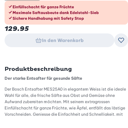
Die Vorteile im Überblick
Einfüllschacht für ganze Früchte
Maximale Saftausbeute dank Edelstahl-Sieb
Sichere Handhabung mit Safety Stop
129.95
In den Warenkorb
Zu
Produktbeschreibung
Der starke Entsafter für gesunde Säfte
Der Bosch Entsafter MES25A0 in elegantem Weiss ist die ideale
Wahl für alle, die frische Säfte aus Obst und Gemüse ohne
Aufwand zubereiten möchten. Mit seinem extragrossen
Einfüllschacht für ganze Früchte, wie Äpfel, entfällt das lästige
Vorschneiden. Geniesse die Einfachheit und Schnelligkeit, mit
der du gesunde Säfte in wenigen Minuten herstellen kannst.