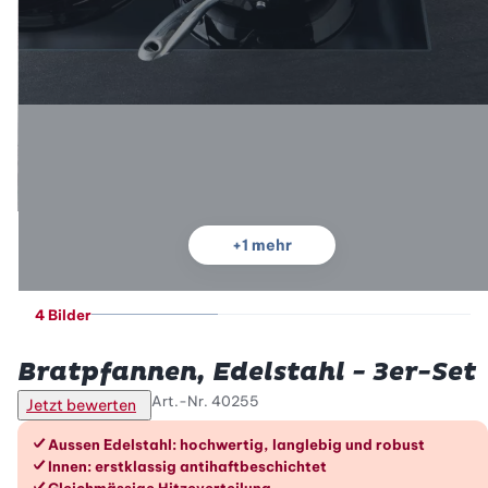
+
1
mehr
4 Bilder
Betty Bossi
Bratpfannen, Edelstahl - 3er-Set
Art.-Nr.
40255
Jetzt bewerten
Die Vorteile im Überblick
Aussen Edelstahl: hochwertig, langlebig und robust
Innen: erstklassig antihaftbeschichtet
Gleichmässige Hitzeverteilung