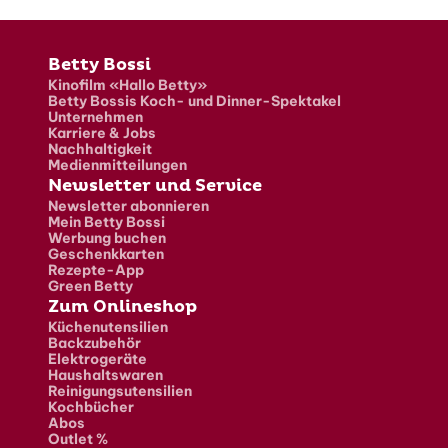
Fusszeile
Betty Bossi
Kinofilm «Hallo Betty»
Betty Bossis Koch- und Dinner-Spektakel
Unternehmen
Karriere & Jobs
Nachhaltigkeit
Medienmitteilungen
Newsletter und Service
Newsletter abonnieren
Mein Betty Bossi
Werbung buchen
Geschenkkarten
Rezepte-App
Green Betty
Zum Onlineshop
Küchenutensilien
Backzubehör
Elektrogeräte
Haushaltswaren
Reinigungsutensilien
Kochbücher
Abos
Outlet %