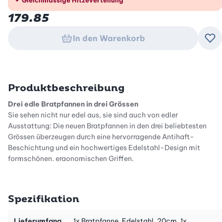
179.85
In den Warenkorb
Zu
Produktbeschreibung
Drei edle Bratpfannen in drei Grössen
Sie sehen nicht nur edel aus, sie sind auch von edler
Ausstattung: Die neuen Bratpfannen in den drei beliebtesten
Grössen überzeugen durch eine hervorragende Antihaft-
Beschichtung und ein hochwertiges Edelstahl-Design mit
formschönen, ergonomischen Griffen.
Erstklassig antihaftbeschichtet
Die widerstandsfähige Antihaft-Beschichtung ermöglicht ein
Spezifikation
fettarmes Braten und lässt dennoch garantiert nichts ankleben.
Lieferumfang
1x Bratpfanne, Edelstahl, 20cm, 1x