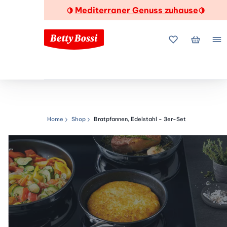
Mediterraner Genuss zuhause
🍋
🍋
Meine Favorite
Mein Wa
Me
Home
Shop
Bratpfannen, Edelstahl - 3er-Set
Navigationspfad