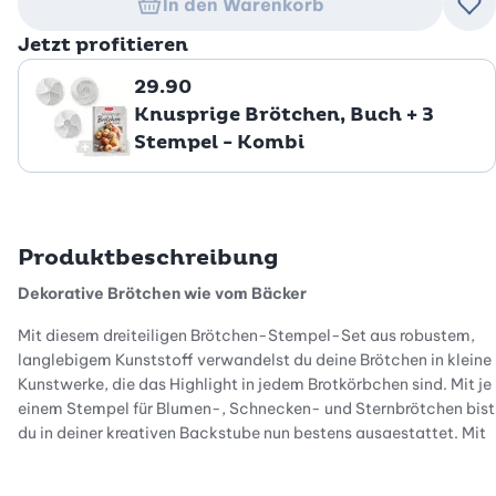
In den Warenkorb
Zu
Jetzt profitieren
29.90
Knusprige Brötchen, Buch + 3
Stempel - Kombi
Produktbeschreibung
Dekorative Brötchen wie vom Bäcker
Mit diesem dreiteiligen Brötchen-Stempel-Set aus robustem,
langlebigem Kunststoff verwandelst du deine Brötchen in kleine
Kunstwerke, die das Highlight in jedem Brotkörbchen sind. Mit je
einem Stempel für Blumen-, Schnecken- und Sternbrötchen bist
du in deiner kreativen Backstube nun bestens ausgestattet. Mit
nur einem Handgriff zauberst du tolle und gleichmässige Muster
in den Teig, die alle begeistern werden. Das sieht aber nicht nur