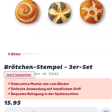
5 Bilder
Betty Bossi
Brötchen-Stempel - 3er-Set
Art.-Nr.
32143
Jetzt bewerten
Die Vorteile im Überblick
Dekorative Muster wie vom Bäcker
Einfache Anwendung mit handlichem Griff
Bequeme Reinigung in der Spülmaschine
15.95