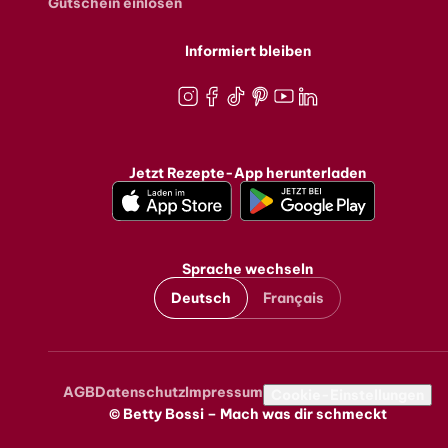
Gutschein einlösen
Informiert bleiben
Instagram
Facebook
TikTok
Pinterest
Youtube
LinkedIn
Jetzt Rezepte-App herunterladen
Sprache wechseln
Deutsch
Français
AGB
Datenschutz
Impressum
Metanavigation
Cookie-Einstellungen
© Betty Bossi – Mach was dir schmeckt