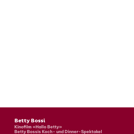
Fusszeile
Betty Bossi
Kinofilm «Hallo Betty»
Betty Bossis Koch- und Dinner-Spektakel