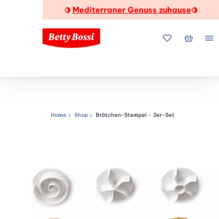
Mediterraner Genuss zuhause
🍋
🍋
Meine Favorite
Mein Wa
Me
Home
Shop
Brötchen-Stempel - 3er-Set
Navigationspfad