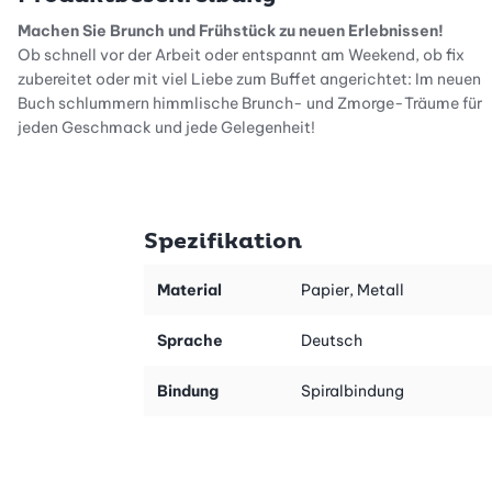
Machen Sie Brunch und Frühstück zu neuen Erlebnissen!
Ob schnell vor der Arbeit oder entspannt am Weekend, ob fix
zubereitet oder mit viel Liebe zum Buffet angerichtet: Im neuen
Buch schlummern himmlische Brunch- und Zmorge-Träume für
jeden Geschmack und jede Gelegenheit!
Neue Ideen für Brunch-Fans
Spezifikation
4 Kapitel voller neuer Morgengenüsse.
Gluschtige Rezepte für unkomplizierte Einladungen.
Material
Papier, Metall
Originelle Motto- und Themen-Brunchs.
Schnelle Ideen auch für das Frühstück unter der Woche.
Sprache
Deutsch
Bindung
Spiralbindung
4 Kapitel mit neuen Ideen
Knusprig fein gebacken. Brot, Zopf, Süsses und Pikantes.
Kleine Delikatessen im Glas. Fürs Buffet, sündhaft gut.