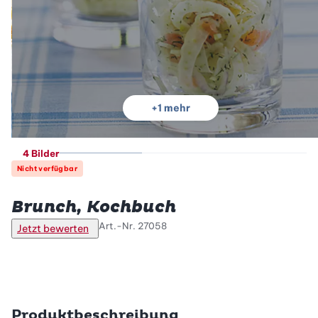
+
1
mehr
4 Bilder
Nicht verfügbar
Betty Bossi
Brunch, Kochbuch
Art.-Nr.
27058
Jetzt bewerten
Produktbeschreibung