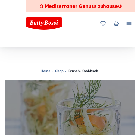
Mediterraner Genuss zuhause
🍋
🍋
Meine Favorite
Mein Wa
Me
Home
Shop
Brunch, Kochbuch
Navigationspfad