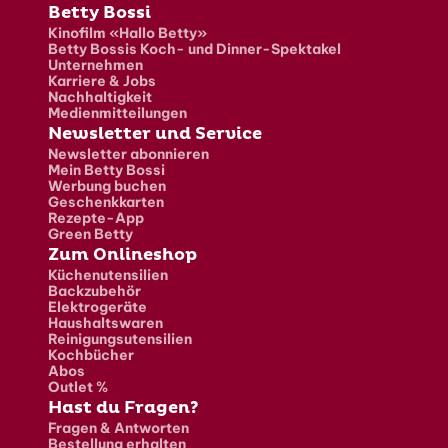
Fusszeile
Betty Bossi
Kinofilm «Hallo Betty»
Betty Bossis Koch- und Dinner-Spektakel
Unternehmen
Karriere & Jobs
Nachhaltigkeit
Medienmitteilungen
Newsletter und Service
Newsletter abonnieren
Mein Betty Bossi
Werbung buchen
Geschenkkarten
Rezepte-App
Green Betty
Zum Onlineshop
Küchenutensilien
Backzubehör
Elektrogeräte
Haushaltswaren
Reinigungsutensilien
Kochbücher
Abos
Outlet %
Hast du Fragen?
Fragen & Antworten
Bestellung erhalten