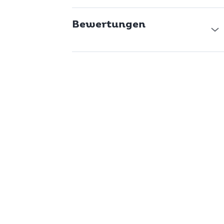
Rund um Brot und Ei. Zmorge wird Festtagsbrunch.
Süsses und Fruchtiges. Der krönende Abschluss.
Bewertungen
Dazu viele Tipps & Tricks sowie Themen- und Saison-Brunch-
Vorschläge.
Blättern im neuen Buch