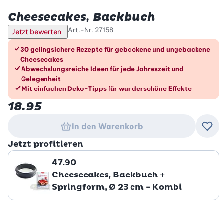
Betty Bossi
Cheesecakes, Backbuch
Art.-Nr.
27158
Jetzt bewerten
Die Vorteile im Überblick
30 gelingsichere Rezepte für gebackene und ungebackene
Cheesecakes
Abwechslungsreiche Ideen für jede Jahreszeit und
Gelegenheit
Mit einfachen Deko-Tipps für wunderschöne Effekte
18.95
In den Warenkorb
Zu
Jetzt profitieren
47.90
Cheesecakes, Backbuch +
Springform, Ø 23 cm - Kombi