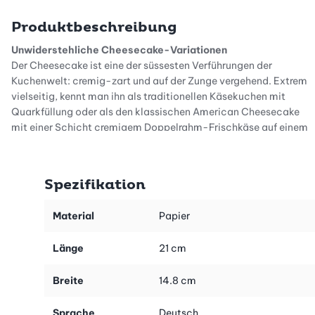
Produktbeschreibung
Unwiderstehliche Cheesecake-Variationen
Der Cheesecake ist eine der süssesten Verführungen der
Kuchenwelt: cremig-zart und auf der Zunge vergehend. Extrem
vielseitig, kennt man ihn als traditionellen Käsekuchen mit
Quarkfüllung oder als den klassischen American Cheesecake
mit einer Schicht cremigem Doppelrahm-Frischkäse auf einem
Keksboden. Doch auch die ungebackenen Varianten, fruchtig-
frische oder schokoladige Quarktorten, schmecken
hervorragend und sind erstaunlich einfach zuzubereiten.
Spezifikation
Dekoriert nach Lust und Laune, z.B. mit in Schokoladeglasur
getauchter Erdbeeren, sind sie sogleich das Highlight auf jedem
Material
Papier
Dessert-Buffet!
Länge
21 cm
Ob als Geburtstagskuchen oder als Sommerdessert, im Herbst
oder zu Weihnachten: Im neuen Backbuch findest du eine grosse
Breite
14.8 cm
Rezeptvielfalt und viele Tipps und Tricks, damit dein leckerer
Cheesecake immer gelingt!
Sprache
Deutsch