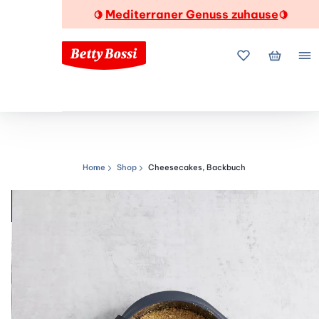
Mediterraner Genuss zuhause
🍋
🍋
Meine Favorite
Mein Wa
Me
Home
Shop
Cheesecakes, Backbuch
Navigationspfad