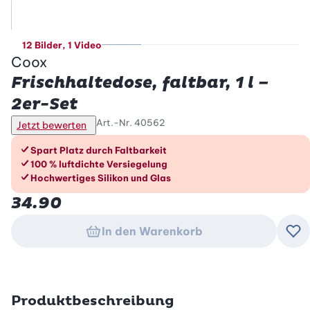
12 Bilder
, 1 Video
Coox
Frischhaltedose, faltbar, 1 l –
2er-Set
Art.-Nr.
40562
Jetzt bewerten
Die Vorteile im Überblick
Spart Platz durch Faltbarkeit
100 % luftdichte Versiegelung
Hochwertiges Silikon und Glas
34.90
In den Warenkorb
Zu
Produktbeschreibung