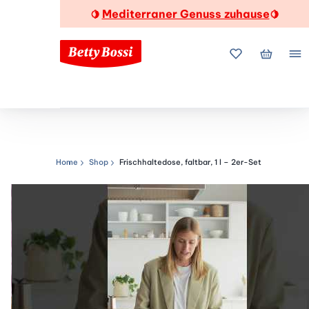
Mediterraner Genuss zuhause
🍋
🍋
Meine Favorite
Mein Wa
Me
Home
Shop
Frischhaltedose, faltbar, 1 l – 2er-Set
Navigationspfad