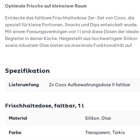
Optimale Frische auf kleinstem Raum
Entdecke das faltbare Frischhaltedose 2er-Set von Coox, die
speziell für kleine Portionen, Snacks und Dips entwickelt wurde.
Mit einem Fassungsvermögen von 1 l sind diese Dosen der ideale
Begleiter in deiner Küche. Hergestellt aus hochwertigem Silikon
sowie robustem Glas bieten sie maximale Funktionalität auf
minimalem Raum. Ob im Kühlschrank, Gefrierfach, Ofen oder in
der Mikrowelle – die Dose begeistert durch ihre Vielseitigkeit
und Praktikabilität.
Spezifikation
Luftdicht und vielseitig einsetzbar
Lieferumfang
2x Coox Aufbewahrungsdose 1l faltbar
Die Coox Frischhaltedose überzeugt durch eine 100 % luftdichte
Versiegelung, die Frische garantiert und Auslaufen verhindert.
Das kompakte Design eignet sich hervorragend für Meal Prep
Frischhaltedose, faltbar, 1 l
oder die Aufbewahrung von Resten. Das robuste Glas sorgt für
zusätzliche Stabilität, während die innovative Faltfunktion dir
Material
Silikon, Glas
hilft, wertvollen Platz in deiner Küche zu sparen. Diese Dose ist
nicht nur praktisch, sondern auch ein stilvolles Accessoire für
Farbe
Transparent, Türkis
jede Küche.