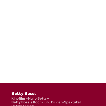
Fusszeile
Betty Bossi
Kinofilm «Hallo Betty»
Betty Bossis Koch- und Dinner-Spektakel
Unternehmen