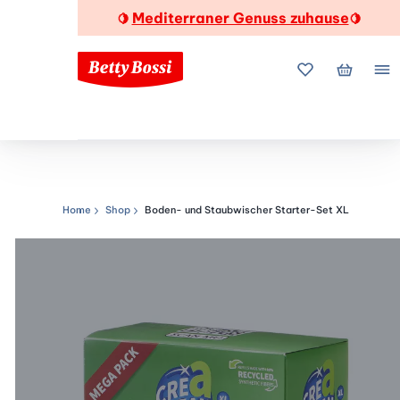
Mediterraner Genuss zuhause
🍋
🍋
Meine Favorite
Mein Wa
Me
Home
Shop
Boden- und Staubwischer Starter-Set XL
Navigationspfad