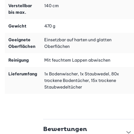
Hol dir noch heute das CreaClean Boden- und Staubwischer
Verstellbar
140 cm
Starter-Set XL und erlebe, wie Reinigen zu einem wahren
bis max.
Vergnügen wird. Dein Zuhause wird dir dafür danken, und du
wirst es lieben, in einer sauberen und strahlenden Umgebung zu
Gewicht
470 g
leben.
Geeignete
Einsetzbar auf harten und glatten
Oberflächen
Oberflächen
Reinigung
Mit feuchtem Lappen abwischen
Lieferumfang
1x Bodenwischer, 1x Staubwedel, 80x
trockene Bodentücher, 15x trockene
Staubwedeltücher
Bewertungen