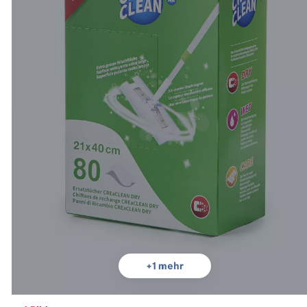
+
1
mehr