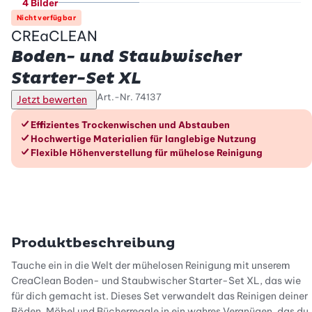
4 Bilder
Nicht verfügbar
CREaCLEAN
Boden- und Staubwischer
Starter-Set XL
Art.-Nr.
74137
Jetzt bewerten
Die Vorteile im Überblick
Effizientes Trockenwischen und Abstauben
Hochwertige Materialien für langlebige Nutzung
Flexible Höhenverstellung für mühelose Reinigung
Produktbeschreibung
Tauche ein in die Welt der mühelosen Reinigung mit unserem
CreaClean Boden- und Staubwischer Starter-Set XL, das wie
für dich gemacht ist. Dieses Set verwandelt das Reinigen deiner
Böden, Möbel und Bücherregale in ein wahres Vergnügen, das du