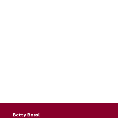
Fusszeile
Betty Bossi