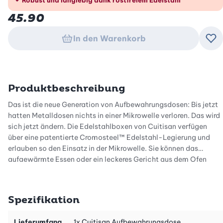
45.90
In den Warenkorb
Zu
Produktbeschreibung
Das ist die neue Generation von Aufbewahrungsdosen: Bis jetzt
hatten Metalldosen nichts in einer Mikrowelle verloren. Das wird
sich jetzt ändern. Die Edelstahlboxen von Cuitisan verfügen
über eine patentierte Cromosteel™ Edelstahl-Legierung und
erlauben so den Einsatz in der Mikrowelle. Sie können das
aufgewärmte Essen oder ein leckeres Gericht aus dem Ofen
direkt auf den Tisch servieren, denn die hochwertigen Dosen sind
auch optisch ein echter Hingucker.
Spezifikation
Die runden Frischhaltedosen sind nicht nur hitzeresistent, sie
eignen sich auch für Temperaturen bis -40 Grad und halten so
Lieferumfang
1x Cuitisan Aufbewahrungsdose,