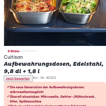
9 Bilder
Cuitisan
Aufbewahrungsdosen, Edelstahl,
9,8 dl + 1,8 l
Art.-Nr.
40252
Jetzt bewerten
Die Vorteile im Überblick
Die neue Generation der Aufbewahrungsdosen:
mikrowellentauglich!
Überall einsetzbar: Mikrowelle, Gefrier-/Kühlschrank,
Ofen, Spülmaschine
Robust und langlebig dank rostfreiem Edelstahl