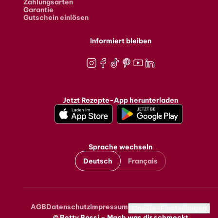
Zahlungsarten
Garantie
Gutschein einlösen
Informiert bleiben
Instagram
Facebook
TikTok
Pinterest
Youtube
LinkedIn
Jetzt Rezepte-App herunterladen
Sprache wechseln
Deutsch
Français
AGB
Datenschutz
Impressum
Metanavigation
Cookie-Einstellungen
© Betty Bossi – Mach was dir schmeckt