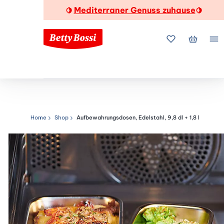
Mediterraner Genuss zuhause
🍋
🍋
Meine Favorite
Mein Wa
Me
Home
Shop
Aufbewahrungsdosen, Edelstahl, 9,8 dl + 1,8 l
Navigationspfad