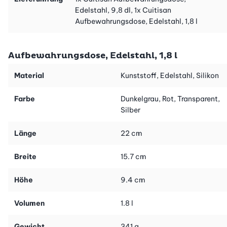
im Kühlschrank und im Tiefkühler Ihr Essen frisch.
Edelstahl, 9,8 dl, 1x Cuitisan
Aufbewahrungsdose, Edelstahl, 1,8 l
Die Dosen sind frei von Schadstoffen, antibakteriell und
äusserst widerstandsfähig. Sie sind zu 100% dicht und eignen
sich für zu Hause oder unterwegs.
Aufbewahrungsdose, Edelstahl, 1,8 l
Reinigen lassen sich die praktischen Frischhaltedosen ganz
Material
Kunststoff, Edelstahl, Silikon
leicht in der Spülmaschine.
Farbe
Dunkelgrau, Rot, Transparent,
Silber
Länge
22 cm
Breite
15.7 cm
Höhe
9.4 cm
Volumen
1.8 l
Gewicht
341 g